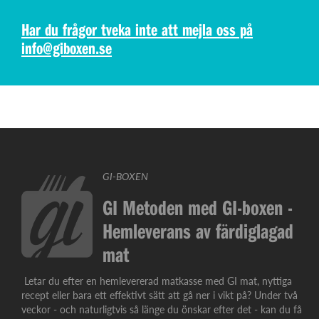
Har du frågor tveka inte att mejla oss på
info@giboxen.se
GI-BOXEN
GI Metoden med GI-boxen -
Hemleverans av färdiglagad
mat
Letar du efter en hemlevererad matkasse med GI mat, nyttiga
recept eller bara ett effektivt sätt att gå ner i vikt på? Under två
veckor - och naturligtvis så länge du önskar efter det - kan du få