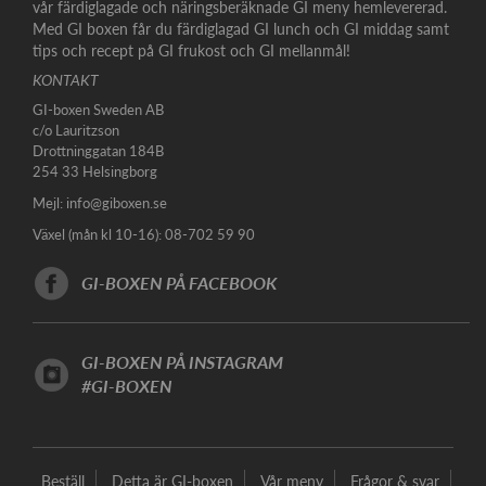
vår färdiglagade och näringsberäknade GI meny hemlevererad.
Med GI boxen får du färdiglagad GI lunch och GI middag samt
tips och recept på GI frukost och GI mellanmål!
KONTAKT
GI-boxen Sweden AB
c/o Lauritzson
Drottninggatan 184B
254 33 Helsingborg
Mejl:
info@giboxen.se
Växel (mån kl 10-16): 08-702 59 90
GI-BOXEN PÅ FACEBOOK
GI-BOXEN PÅ INSTAGRAM
#GI-BOXEN
Beställ
Detta är GI-boxen
Vår meny
Frågor & svar