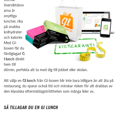
överviktsbov
arna är
onyttiga
luncher, rika
på snabba
kolhydrater
och kalorier.
Med GI-
boxen får du
färdiglagad
G
I lunch
direkt
hem till
dörren, perfekta att ta med dig till jobbet eller skolan.
Att välja en
GI lunch
från GI-boxen blir inte bara billigare än att äta på
restaurang, du sparar också tid och minskar risken för att drabbas av
den klassiska eftermiddagströttheten som många lider av.
SÅ TILLAGAR DU EN GI LUNCH