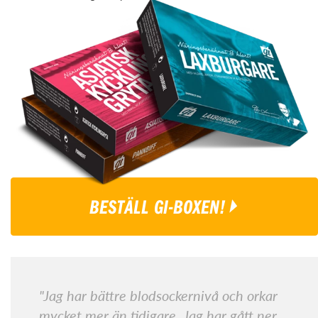
BESTÄLL GI-BOXEN!
"Jag har bättre blodsockernivå och orkar
mycket mer än tidigare. Jag har gått ner