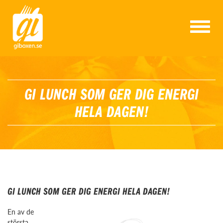
T
o
g
g
l
e
n
GI LUNCH SOM GER DIG ENERGI
a
v
HELA DAGEN!
i
g
a
t
i
o
n
GI LUNCH SOM GER DIG ENERGI HELA DAGEN!
En av de
största