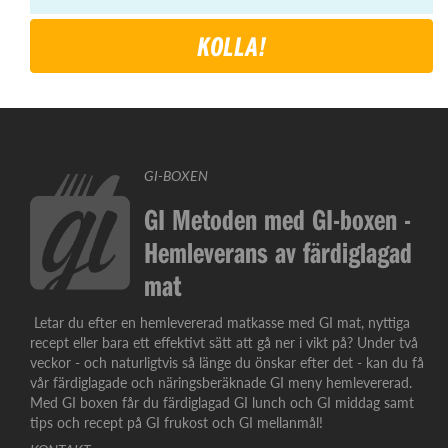
KOLLA!
GI-BOXEN
GI Metoden med GI-boxen -
Hemleverans av färdiglagad
mat
Letar du efter en hemlevererad matkasse med GI mat, nyttiga
recept eller bara ett effektivt sätt att gå ner i vikt på? Under två
veckor - och naturligtvis så länge du önskar efter det - kan du få
vår färdiglagade och näringsberäknade GI meny hemlevererad.
Med GI boxen får du färdiglagad GI lunch och GI middag samt
tips och recept på GI frukost och GI mellanmål!