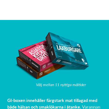
Välj mellan 11 nyttiga måltider
GI-boxen innehåller färgstark mat tillagad med
både hälsan och smaklökarna i åtanke.
Varannan