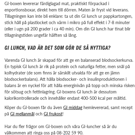
GI-boxen levererar färdiglagad mat, praktiskt förpackad i
enportionsboxar, direkt hem till dörren. Maten är fryst vid leverans.
Tillagningen kan inte bli enklare: ta ut din GI lunch ur pappkartongen,
stick håll på plastlocket och värm i mikro på full effekt i 7-8 minuter
(eller i ugn på 200 grader i ca 40 min). Om din GI lunch har tinat blir
tillagningstiden ungefär hälften så lång.
GI LUNCH, VAD ÄR DET SOM GÖR DE SÅ NYTTIGA?
Varenda GI lunch är skapad för att ge en balanserad blodsockerkurva.
En typisk GI lunch är rik på protein och naturliga fetter, men snål på
kolhydrater (de som finns är särskilt utvalda för att ge en jämn
blodsockerbalans). Att hålla blodsocker- och insulinproduktionen i
balans är en nyckel för att hålla energinivån på topp och minska risken
för sötsug och fettinlagring. GI-boxens GI lunch är dessutom
kalorikontrollerade och innehåller endast 400-500 kcal per måltid.
Köper du GI-boxen får du även
GI middag
hemlevererad, samt recept
på
GI mellanmål
och
GI frukost
!
Har du fler frågor om GI-boxen och våra GI-luncher så är du
välkommen att ringa oss på 08-702 59 90.