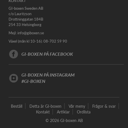
KONTAKT
GI-boxen Sweden AB
c/o Lauritzson
Drottninggatan 184B
254 33 Helsingborg
Mejl:
info@giboxen.se
Växel (mån kl 10-16): 08-702 59 90
GI-BOXEN PÅ FACEBOOK
GI-BOXEN PÅ INSTAGRAM
#GI-BOXEN
Beställ
Detta är GI-boxen
Vår meny
Frågor & svar
Kontakt
Artiklar
Ordlista
© 2026 GI-boxen AB