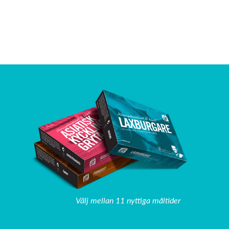
Välj mellan 11 nyttiga måltider