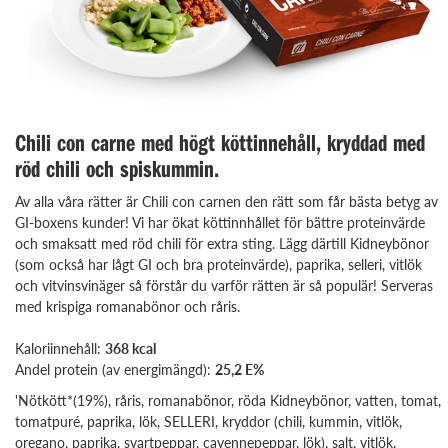
Chili con carne med högt köttinnehåll, kryddad med
röd chili och spiskummin.
Av alla våra rätter är Chili con carnen den rätt som får bästa betyg av
GI-boxens kunder! Vi har ökat köttinnhållet för bättre proteinvärde
och smaksatt med röd chili för extra sting. Lägg därtill Kidneybönor
(som också har lågt GI och bra proteinvärde), paprika, selleri, vitlök
och vitvinsvinäger så förstår du varför rätten är så populär! Serveras
med krispiga romanabönor och råris.
Kaloriinnehåll:
368 kcal
Andel protein (av energimängd):
25,2 E%
'Nötkött*(19%), råris, romanabönor, röda Kidneybönor, vatten, tomat,
tomatpuré, paprika, lök, SELLERI, kryddor (chili, kummin, vitlök,
oregano, paprika, svartpeppar, cayennepeppar, lök), salt, vitlök,