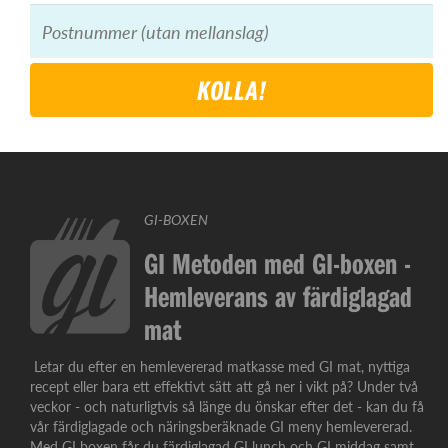
KOLLA!
GI-BOXEN
GI Metoden med GI-boxen -
Hemleverans av färdiglagad
mat
Letar du efter en hemlevererad matkasse med GI mat, nyttiga
recept eller bara ett effektivt sätt att gå ner i vikt på? Under två
veckor - och naturligtvis så länge du önskar efter det - kan du få
vår färdiglagade och näringsberäknade GI meny hemlevererad.
Med GI boxen får du färdiglagad GI lunch och GI middag samt