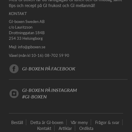
tips och recept på GI frukost och GI mellanmål!
KONTAKT
GI-boxen Sweden AB
c/o Lauritzson
Drottninggatan 184B
254 33 Helsingborg
Mejl:
info@giboxen.se
Växel (mån kl 10-16): 08-702 59 90
GI-BOXEN PÅ FACEBOOK
GI-BOXEN PÅ INSTAGRAM
#GI-BOXEN
Beställ
Detta är GI-boxen
Vår meny
Frågor & svar
Kontakt
Artiklar
Ordlista