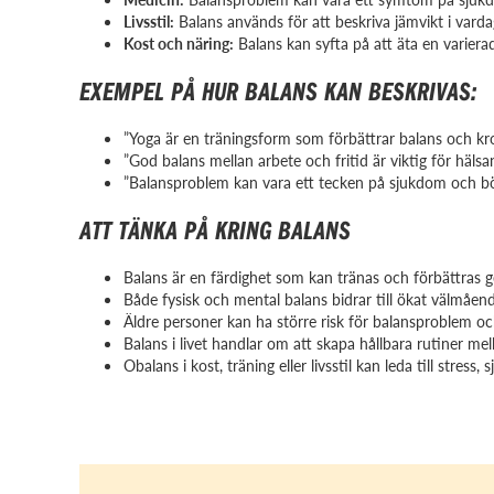
Livsstil:
Balans används för att beskriva jämvikt i varda
Kost och näring:
Balans kan syfta på att äta en varierad
EXEMPEL PÅ HUR BALANS KAN BESKRIVAS:
”Yoga är en träningsform som förbättrar balans och kro
”God balans mellan arbete och fritid är viktig för hälsan
”Balansproblem kan vara ett tecken på sjukdom och bö
ATT TÄNKA PÅ KRING BALANS
Balans är en färdighet som kan tränas och förbättras g
Både fysisk och mental balans bidrar till ökat välmåend
Äldre personer kan ha större risk för balansproblem och f
Balans i livet handlar om att skapa hållbara rutiner mel
Obalans i kost, träning eller livsstil kan leda till stress,