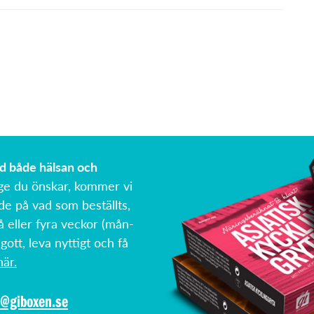
ed både hälsan och
ge du önskar, kommer vi
de på vad som beställts,
å eller fyra veckor (mån-
 gott, leva nyttigt och få
är.
o@giboxen.se