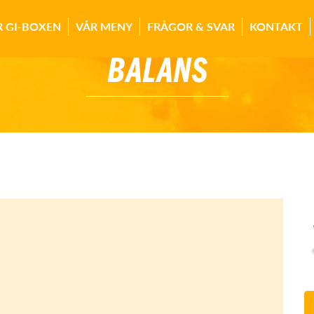
R GI-BOXEN
VÅR MENY
FRÅGOR & SVAR
KONTAKT
BALANS