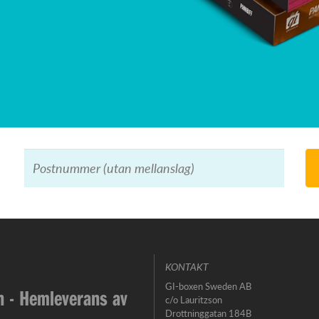
KONTAKT
GI-boxen Sweden AB
 - Hemleverans av
c/o Lauritzson
Drottninggatan 184B