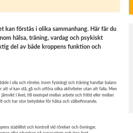
t kan förstås i olika sammanhang. Här får du
inom hälsa, träning, vardag och psykiskt
ktig del av både kroppens funktion och
både i vila och rörelse. Inom fysiologi och träning handlar balans
t vi kan stå, gå och utföra olika aktiviteter utan att falla. Men
mvikt i livet, till exempel mellan arbete och fritid eller mellan
t och har stor betydelse för hälsa och välbefinnande.
ens stabilitet och kontroll vid rörelser och övningar.
mar eller påverkan på nervsystem och inre örat.