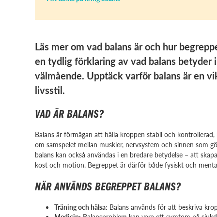
Läs mer om vad balans är och hur begreppe
en tydlig förklaring av vad balans betyder 
välmående. Upptäck varför balans är en vi
livsstil.
VAD ÄR BALANS?
Balans är förmågan att hålla kroppen stabil och kontrollerad, 
om samspelet mellan muskler, nervsystem och sinnen som gör at
balans kan också användas i en bredare betydelse – att skapa jä
kost och motion. Begreppet är därför både fysiskt och mental
NÄR ANVÄNDS BEGREPPET BALANS?
Träning och hälsa:
Balans används för att beskriva kropp
Medicin:
Balansproblem kan vara ett symtom på sjukdo