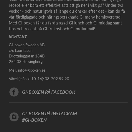
recept eller bara ett effektivt sätt att gå ner i vikt på? Under två
veckor - och naturligtvis så länge du önskar efter det - kan du få
vår färdiglagade och näringsberäknade GI meny hemlevererad.
Med GI boxen får du färdiglagad GI lunch och GI middag samt
tips och recept på GI frukost och GI mellanmål!
KONTAKT
GI-boxen Sweden AB
c/o Lauritzson
Drottninggatan 184B
254 33 Helsingborg
Mejl:
info@giboxen.se
Växel (mån kl 10-16): 08-702 59 90
GI-BOXEN PÅ FACEBOOK
GI-BOXEN PÅ INSTAGRAM
#GI-BOXEN