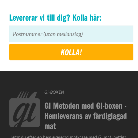
Levererar vi till dig? Kolla här:
KOLLA!
GI-BOXEN
GI Metoden med GI-boxen -
Hemleverans av färdiglagad
mat
Letar du efter en hemlevererad matkasse med GI mat, nyttiga