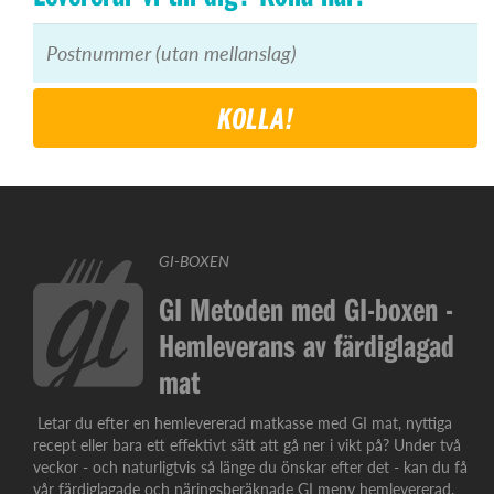
KOLLA!
GI-BOXEN
GI Metoden med GI-boxen -
Hemleverans av färdiglagad
mat
Letar du efter en hemlevererad matkasse med GI mat, nyttiga
recept eller bara ett effektivt sätt att gå ner i vikt på? Under två
veckor - och naturligtvis så länge du önskar efter det - kan du få
vår färdiglagade och näringsberäknade GI meny hemlevererad.