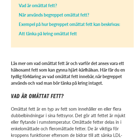
Vad är omättat fett?
När används begreppet omättat fett?
Exempel på hur begreppet omättat fett kan beskrivas:
Att tänka på kring omättat fett
Läs mer om vad omättat fett är och varför det anses vara ett
hälsosamt fett som kan gynna hjärt-kärlhälsan. Här får du en
tydlig förklaring av vad omättat fett innebär, när begreppet
används och vad man bör tänka på kring intaget.
VAD ÄR OMÄTTAT FETT?
Omättat fett är en typ av fett som innehåller en eller flera
dubbelbindningar i sina fettsyror. Det gör att fettet är mjukt
eller flytande i rumstemperatur. Omättade fetter delas in i
enkelomättade och fleromättade fetter. De är viktiga för
kroppens funktioner eftersom de bidrar till att sänka LDL-