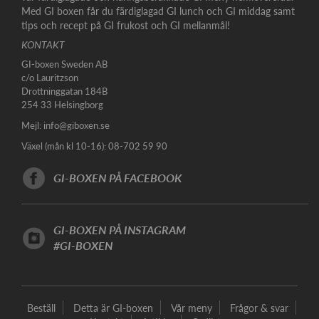
Med GI boxen får du färdiglagad GI lunch och GI middag samt
tips och recept på GI frukost och GI mellanmål!
KONTAKT
GI-boxen Sweden AB
c/o Lauritzson
Drottninggatan 184B
254 33 Helsingborg
Mejl:
info@giboxen.se
Växel (mån kl 10-16): 08-702 59 90
GI-BOXEN PÅ FACEBOOK
GI-BOXEN PÅ INSTAGRAM
#GI-BOXEN
Beställ
Detta är GI-boxen
Vår meny
Frågor & svar