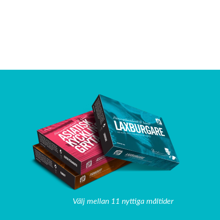
Välj mellan 11 nyttiga måltider