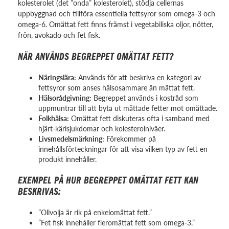
kolesterolet (det ”onda” kolesterolet), stödja cellernas
uppbyggnad och tillföra essentiella fettsyror som omega-3 och
omega-6. Omättat fett finns främst i vegetabiliska oljor, nötter,
frön, avokado och fet fisk.
NÄR ANVÄNDS BEGREPPET OMÄTTAT FETT?
Näringslära:
Används för att beskriva en kategori av
fettsyror som anses hälsosammare än mättat fett.
Hälsorådgivning:
Begreppet används i kostråd som
uppmuntrar till att byta ut mättade fetter mot omättade.
Folkhälsa:
Omättat fett diskuteras ofta i samband med
hjärt-kärlsjukdomar och kolesterolnivåer.
Livsmedelsmärkning:
Förekommer på
innehållsförteckningar för att visa vilken typ av fett en
produkt innehåller.
EXEMPEL PÅ HUR BEGREPPET OMÄTTAT FETT KAN
BESKRIVAS:
”Olivolja är rik på enkelomättat fett.”
”Fet fisk innehåller fleromättat fett som omega-3.”