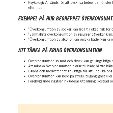
Psykologi:
Används för att beskriva beteendemönster ko
eller mat.
EXEMPEL PÅ HUR BEGREPPET ÖVERKONSUMTI
”Överkonsumtion av socker kan leda till ökad risk för d
”Samhällets överkonsumtion av resurser påverkar klima
”Överkonsumtion av alkohol kan orsaka både fysiska o
ATT TÄNKA PÅ KRING ÖVERKONSUMTION
Överkonsumtion av mat och dryck kan ge långsiktiga ne
Att minska överkonsumtion bidrar till både bättre häl
Balans och medvetenhet är viktiga för att undvika o
Överkonsumtion kan bero på stress, tillgänglighet eller
Förebyggande insatser inkluderar utbildning, kostråd o