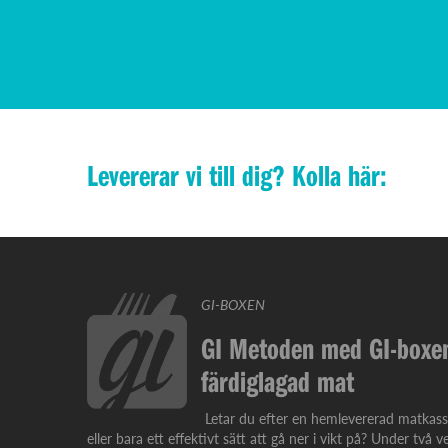
Levererar vi till dig? Kolla här:
GI-BOXEN
GI Metoden med GI-boxen
färdiglagad mat
Letar du efter en hemlevererad matkass
eller bara ett effektivt sätt att gå ner i vikt på? Under två v