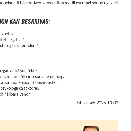
pplade till överdriven konsumtion av till exempel shopping, spel
ON KAN BESKRIVAS:
iabetes.”
tet negativt.”
ch psykiska problem.”
gativa hälsoeffekter.
sa och mer hållbar resursanvändning.
hälsosamma konsumtionsmönster.
 psykologiska faktorer.
ch hållbara vanor.
Publicerad: 2025-10-02