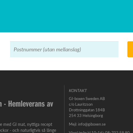
KONTAKT
GI-boxen Sweden AB
 - Hemleverans av
c/o Lauritzson
Drottninggatan 184B
254 33 Helsingborg
e med GI mat, nyttiga recept
Mejl:
info@giboxen.se
eckor - och naturligtvis så länge
Växel (mån kl 10-16): 08-702 59 90