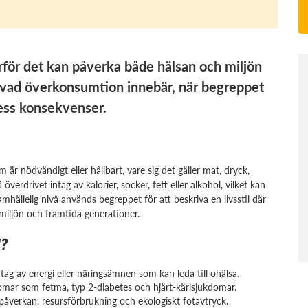
för det kan påverka både hälsan och miljön
av vad överkonsumtion innebär, när begreppet
ess konsekvenser.
nödvändigt eller hållbart, vare sig det gäller mat, dryck,
överdrivet intag av kalorier, socker, fett eller alkohol, vilket kan
mhällelig nivå används begreppet för att beskriva en livsstil där
 miljön och framtida generationer.
N?
ntag av energi eller näringsämnen som kan leda till ohälsa.
omar som fetma, typ 2-diabetes och hjärt-kärlsjukdomar.
åverkan, resursförbrukning och ekologiskt fotavtryck.