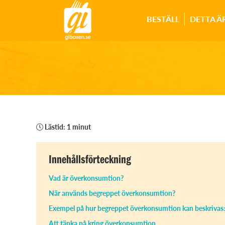
BESTÄLL
DETTA Ä
Lästid: 1 minut
Innehållsförteckning
Vad är överkonsumtion?
När används begreppet överkonsumtion?
Exempel på hur begreppet överkonsumtion kan beskrivas
Att tänka på kring överkonsumtion