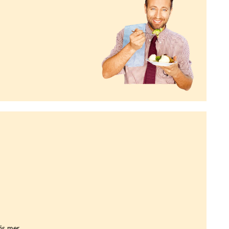
äs mer