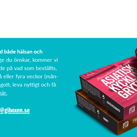
ed både hälsan och
ge du önskar, kommer vi
de på vad som beställts,
å eller fyra veckor (mån-
 gott, leva nyttigt och få
är.
o@giboxen.se