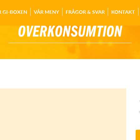
R GI-BOXEN
VÅR MENY
FRÅGOR & SVAR
KONTAKT
ÖVERKONSUMTION
: