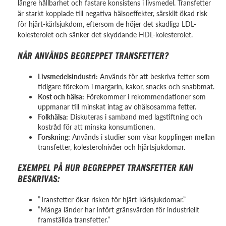
längre hållbarhet och fastare konsistens i livsmedel. Transfetter
är starkt kopplade till negativa hälsoeffekter, särskilt ökad risk
för hjärt-kärlsjukdom, eftersom de höjer det skadliga LDL-
kolesterolet och sänker det skyddande HDL-kolesterolet.
NÄR ANVÄNDS BEGREPPET TRANSFETTER?
Livsmedelsindustri:
Används för att beskriva fetter som
tidigare förekom i margarin, kakor, snacks och snabbmat.
Kost och hälsa:
Förekommer i rekommendationer som
uppmanar till minskat intag av ohälsosamma fetter.
Folkhälsa:
Diskuteras i samband med lagstiftning och
kostråd för att minska konsumtionen.
Forskning:
Används i studier som visar kopplingen mellan
transfetter, kolesterolnivåer och hjärtsjukdomar.
EXEMPEL PÅ HUR BEGREPPET TRANSFETTER KAN
BESKRIVAS:
”Transfetter ökar risken för hjärt-kärlsjukdomar.”
”Många länder har infört gränsvärden för industriellt
framställda transfetter.”