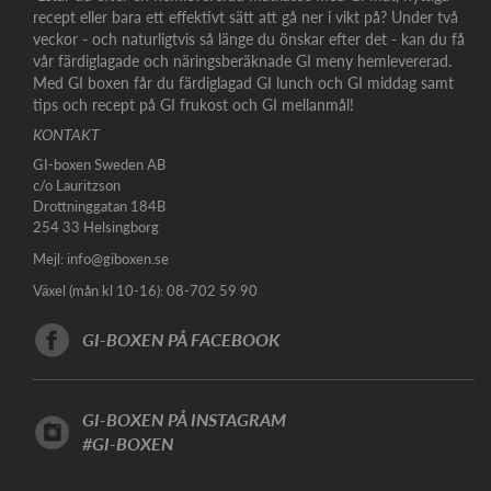
recept eller bara ett effektivt sätt att gå ner i vikt på? Under två
veckor - och naturligtvis så länge du önskar efter det - kan du få
vår färdiglagade och näringsberäknade GI meny hemlevererad.
Med GI boxen får du färdiglagad GI lunch och GI middag samt
tips och recept på GI frukost och GI mellanmål!
KONTAKT
GI-boxen Sweden AB
c/o Lauritzson
Drottninggatan 184B
254 33 Helsingborg
Mejl:
info@giboxen.se
Växel (mån kl 10-16): 08-702 59 90
GI-BOXEN PÅ FACEBOOK
GI-BOXEN PÅ INSTAGRAM
#GI-BOXEN