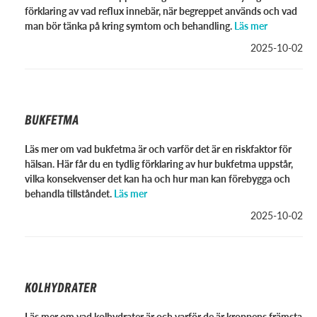
förklaring av vad reflux innebär, när begreppet används och vad
man bör tänka på kring symtom och behandling.
Läs mer
2025-10-02
BUKFETMA
Läs mer om vad bukfetma är och varför det är en riskfaktor för
hälsan. Här får du en tydlig förklaring av hur bukfetma uppstår,
vilka konsekvenser det kan ha och hur man kan förebygga och
behandla tillståndet.
Läs mer
2025-10-02
KOLHYDRATER
Läs mer om vad kolhydrater är och varför de är kroppens främsta