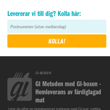
Levererar vi till dig? Kolla här:
KOLLA!
GI-BOXEN
GI Metoden med GI-boxen -
Hemleverans av färdiglagad
mat
Letar du efter en hemlevererad matkasse med GI mat, nyttiga