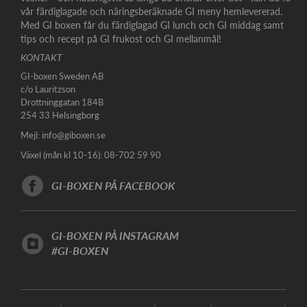
vår färdiglagade och näringsberäknade GI meny hemlevererad.
Med GI boxen får du färdiglagad GI lunch och GI middag samt
tips och recept på GI frukost och GI mellanmål!
KONTAKT
GI-boxen Sweden AB
c/o Lauritzson
Drottninggatan 184B
254 33 Helsingborg
Mejl:
info@giboxen.se
Växel (mån kl 10-16): 08-702 59 90
GI-BOXEN PÅ FACEBOOK
GI-BOXEN PÅ INSTAGRAM
#GI-BOXEN