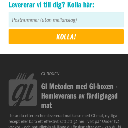
Levererar vi till dig? Kolla här:
KOLLA!
GI-BOXEN
GI Metoden med GI-boxen -
Hemleverans av färdiglagad
mat
Letar du efter en hemlevererad matkasse med GI mat, nyttiga
recept eller bara ett effektivt sätt att gå ner i vikt på? Under två
veckor - och naturligtvis så länge du önskar efter det - kan du få