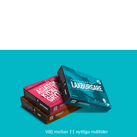
Välj mellan 11 nyttiga måltider