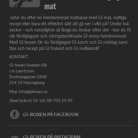
mat
Letar du efter en hemlevererad matkasse med GI mat, nyttiga
recept eller bara ett effektivt sätt att gå ner i vikt på? Under två
veckor - och naturligtvis så länge du önskar efter det - kan du få
vår färdiglagade och näringsberäknade GI meny hemlevererad.
Med GI boxen får du färdiglagad GI lunch och GI middag samt
tips och recept på GI frukost och GI mellanmål!
KONTAKT
GI-boxen Sweden AB
c/o Lauritzson
Drottninggatan 184B
254 33 Helsingborg
Mejl:
info@giboxen.se
Växel (mån kl 10-16): 08-702 59 90
GI-BOXEN PÅ FACEBOOK
GI-BOXEN PÅ INSTAGRAM