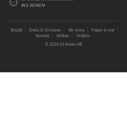
#GI-BOXEN
Beställ
Detta är GI-boxen
Vår meny
Frågor & svar
Kontakt
Artiklar
Ordlista
© 2026 GI-boxen AB