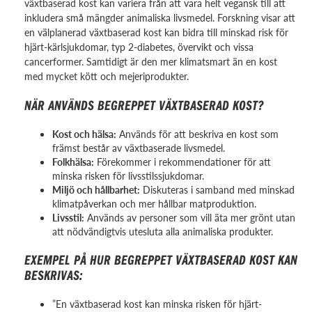
växtbaserad kost kan variera från att vara helt vegansk till att
inkludera små mängder animaliska livsmedel. Forskning visar att
en välplanerad växtbaserad kost kan bidra till minskad risk för
hjärt-kärlsjukdomar, typ 2-diabetes, övervikt och vissa
cancerformer. Samtidigt är den mer klimatsmart än en kost
med mycket kött och mejeriprodukter.
NÄR ANVÄNDS BEGREPPET VÄXTBASERAD KOST?
Kost och hälsa:
Används för att beskriva en kost som
främst består av växtbaserade livsmedel.
Folkhälsa:
Förekommer i rekommendationer för att
minska risken för livsstilssjukdomar.
Miljö och hållbarhet:
Diskuteras i samband med minskad
klimatpåverkan och mer hållbar matproduktion.
Livsstil:
Används av personer som vill äta mer grönt utan
att nödvändigtvis utesluta alla animaliska produkter.
EXEMPEL PÅ HUR BEGREPPET VÄXTBASERAD KOST KAN
BESKRIVAS:
”En växtbaserad kost kan minska risken för hjärt-