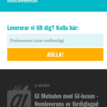
Levererar vi till dig? Kolla här:
KOLLA!
GI-BOXEN
GI Metoden med GI-boxen -
Hemleverans av färdiglagad