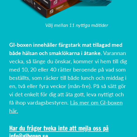
Välj mellan 11 nyttiga måltider
GI-boxen innehåller färgstark mat tillagad med
både hälsan och smaklökarna i åtanke.
Varannan
vecka, så länge du önskar, kommer vi hem till dig
med 10, 20 eller 40 rätter beroende på vad som
beställts, som räcker till både lunch och middag i
en, två eller fyra veckor (mån-fre). På så sätt gör
vi det enkelt för dig att äta gott, leva nyttigt och
få ihop vardagsbestyren.
Läs mer om GI-boxen
här.
Har du frågor tveka inte att mejla oss på
info@giboxen.se