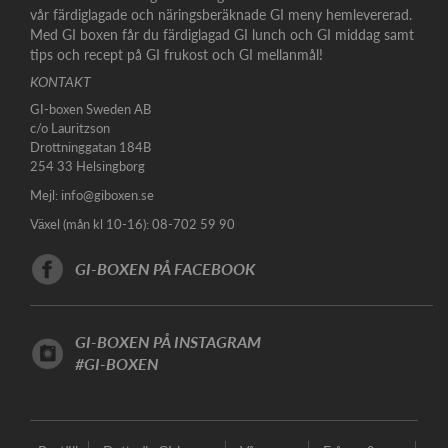
vår färdiglagade och näringsberäknade GI meny hemlevererad.
Med GI boxen får du färdiglagad GI lunch och GI middag samt
tips och recept på GI frukost och GI mellanmål!
KONTAKT
GI-boxen Sweden AB
c/o Lauritzson
Drottninggatan 184B
254 33 Helsingborg
Mejl:
info@giboxen.se
Växel (mån kl 10-16): 08-702 59 90
GI-BOXEN PÅ FACEBOOK
GI-BOXEN PÅ INSTAGRAM
#GI-BOXEN