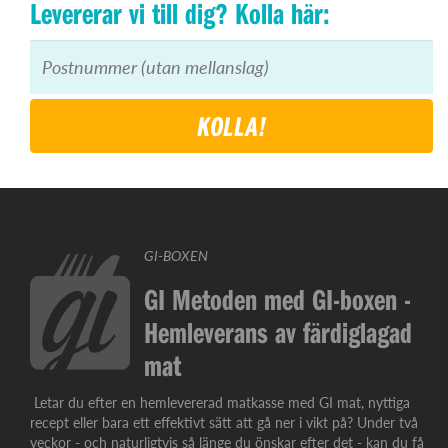
Levererar vi till dig? Kolla här:
KOLLA!
GI-BOXEN
GI Metoden med GI-boxen -
Hemleverans av färdiglagad
mat
Letar du efter en hemlevererad matkasse med GI mat, nyttiga
recept eller bara ett effektivt sätt att gå ner i vikt på? Under två
veckor - och naturligtvis så länge du önskar efter det - kan du få