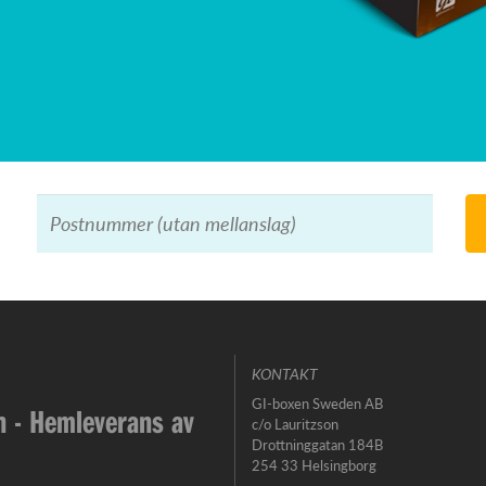
KONTAKT
GI-boxen Sweden AB
 - Hemleverans av
c/o Lauritzson
Drottninggatan 184B
254 33 Helsingborg