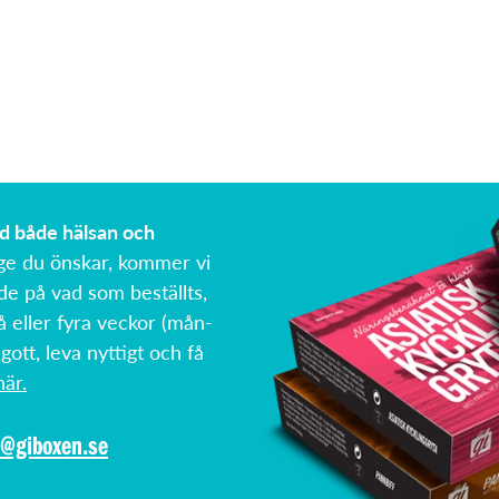
ed både hälsan och
ge du önskar, kommer vi
de på vad som beställts,
å eller fyra veckor (mån-
 gott, leva nyttigt och få
är.
o@giboxen.se