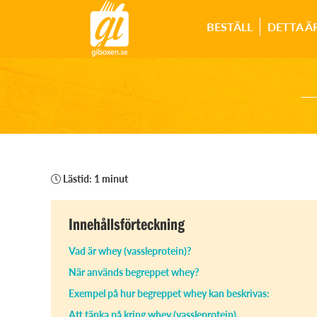
BESTÄLL
DETTA Ä
Lästid: 1 minut
Innehållsförteckning
Vad är whey (vassleprotein)?
När används begreppet whey?
Exempel på hur begreppet whey kan beskrivas:
Att tänka på kring whey (vassleprotein)