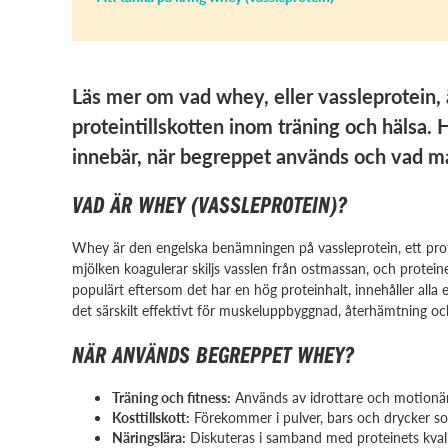
Läs mer om vad whey, eller vassleprotein, 
proteintillskotten inom träning och hälsa. 
innebär, när begreppet används och vad ma
VAD ÄR WHEY (VASSLEPROTEIN)?
Whey är den engelska benämningen på vassleprotein, ett prot
mjölken koagulerar skiljs vasslen från ostmassan, och proteinet
populärt eftersom det har en hög proteinhalt, innehåller alla
det särskilt effektivt för muskeluppbyggnad, återhämtning och
NÄR ANVÄNDS BEGREPPET WHEY?
Träning och fitness:
Används av idrottare och motionäre
Kosttillskott:
Förekommer i pulver, bars och drycker som 
Näringslära:
Diskuteras i samband med proteinets kvali