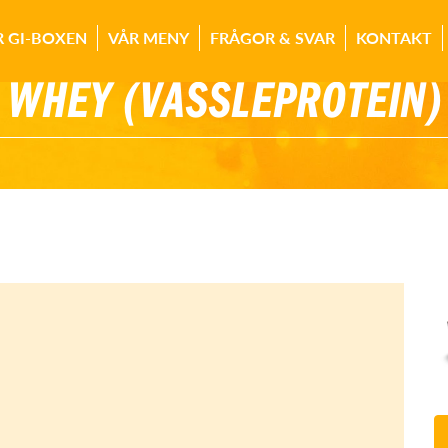
R GI-BOXEN
VÅR MENY
FRÅGOR & SVAR
KONTAKT
WHEY (VASSLEPROTEIN)