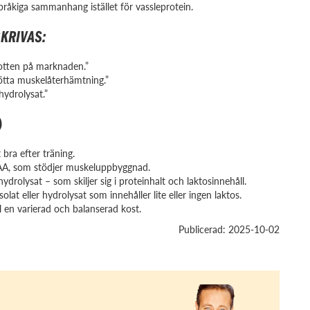
råkiga sammanhang istället för vassleprotein.
KRIVAS:
kotten på marknaden.”
ötta muskelåterhämtning.”
hydrolysat.”
)
bra efter träning.
BCAA, som stödjer muskeluppbyggnad.
ydrolysat – som skiljer sig i proteinhalt och laktosinnehåll.
at eller hydrolysat som innehåller lite eller ingen laktos.
 en varierad och balanserad kost.
Publicerad: 2025-10-02