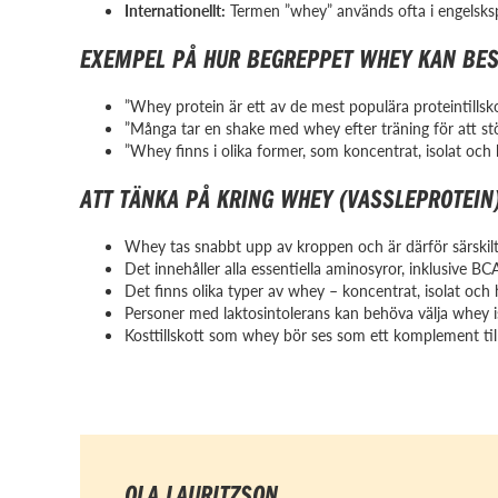
Internationellt:
Termen ”whey” används ofta i engelsksp
EXEMPEL PÅ HUR BEGREPPET WHEY KAN BES
”Whey protein är ett av de mest populära proteintills
”Många tar en shake med whey efter träning för att st
”Whey finns i olika former, som koncentrat, isolat och 
ATT TÄNKA PÅ KRING WHEY (VASSLEPROTEIN
Whey tas snabbt upp av kroppen och är därför särskilt 
Det innehåller alla essentiella aminosyror, inklusive 
Det finns olika typer av whey – koncentrat, isolat och h
Personer med laktosintolerans kan behöva välja whey isol
Kosttillskott som whey bör ses som ett komplement till
OLA LAURITZSON