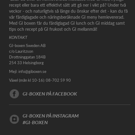
recept eller bara ett effektivt sätt att gå ner i vikt på? Under två
veckor - och naturligtvis så länge du önskar efter det - kan du få
vår färdiglagade och näringsberäknade GI meny hemlevererad.
Med GI boxen får du färdiglagad GI lunch och GI middag samt
tips och recept på GI frukost och GI mellanmål!
KONTAKT
GI-boxen Sweden AB
c/o Lauritzson
Drottninggatan 184B
254 33 Helsingborg
Mejl:
info@giboxen.se
Växel (mån kl 10-16): 08-702 59 90
GI-BOXEN PÅ FACEBOOK
GI-BOXEN PÅ INSTAGRAM
#GI-BOXEN