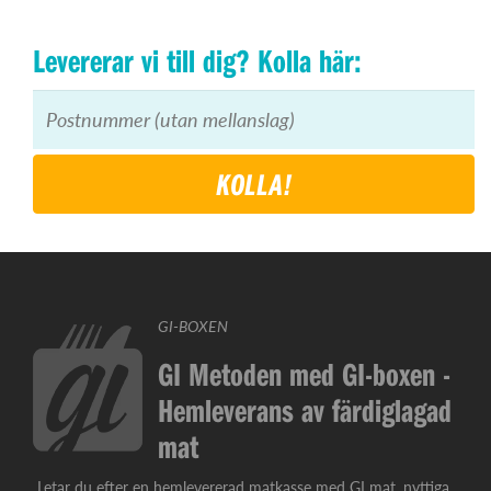
Levererar vi till dig? Kolla här:
KOLLA!
GI-BOXEN
GI Metoden med GI-boxen -
Hemleverans av färdiglagad
mat
Letar du efter en hemlevererad matkasse med GI mat, nyttiga