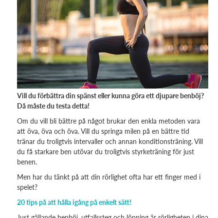
Vill du förbättra din spänst eller kunna göra ett djupare benböj?
Då måste du testa detta!
Om du vill bli bättre på något brukar den enkla metoden vara
att öva, öva och öva. Vill du springa milen på en bättre tid
tränar du troligtvis intervaller och annan konditionsträning. Vill
du få starkare ben utövar du troligtvis styrketräning för just
benen.
Men har du tänkt på att din rörlighet ofta har ett finger med i
spelet?
20 tips på att hålla igång på enkelt sätt!
Just gällande benböj, utfallssteg och löpning är rörligheten i dina