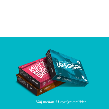
Välj mellan 11 nyttiga måltider