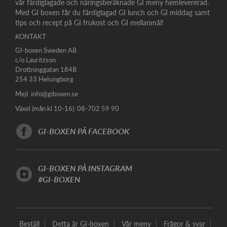
vår färdiglagade och näringsberäknade GI meny hemlevererad.
Med GI boxen får du färdiglagad GI lunch och GI middag samt
tips och recept på GI frukost och GI mellanmål!
KONTAKT
GI-boxen Sweden AB
c/o Lauritzson
Drottninggatan 184B
254 33 Helsingborg
Mejl:
info@giboxen.se
Växel (mån kl 10-16): 08-702 59 90
GI-BOXEN PÅ FACEBOOK
GI-BOXEN PÅ INSTAGRAM
#GI-BOXEN
Beställ
Detta är GI-boxen
Vår meny
Frågor & svar