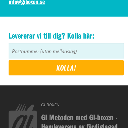
info@giboxen.se
Levererar vi till dig? Kolla här:
KOLLA!
GI-BOXEN
GI Metoden med GI-boxen -
Hemleverans av färdiglagad