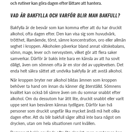
och rutiner kan göra dagen efter lättare att hantera.
VAD ÄR BAKFYLLA OCH VARFÖR BLIR MAN BAKFULL?
Bakfylla är de besvär som kan komma efter att du har druckit
alkohol, ofta dagen efter. Den kan visa sig som huvudvärk,
trötthet, illamående, törst, sämre koncentration, oro eller allmän
seghet i kroppen. Alkoholen påverkar bland annat vätskebalans,
sömn, mage, lever och nervsystem, vilket gör att flera saker
samverkar. Därför är bakis inte bara en känsla av att ha sovit
dåligt, även om sömnen ofta är en stor del av upplevelsen. Det
enda helt säkra sättet att undvika bakfylla är att avstå alkohol.
När kroppen bryter ner alkohol bildas ämnen som kroppen
behöver ta hand om innan du känner dig återställd. Sömnens
kvalitet kan också bli sämre även om du somnar snabbt efter
alkohol. Om du dessutom har ätit lite, druckit snabbt eller varit
uppe sent kan besvären kännas tydligare. Därför kan två
personer som druckit ungefär lika mycket ändå må helt olika
dagen efter. Att du blir bakfull säger alltså inte bara något om
drycken, utan om hela situationen runt kvällen.