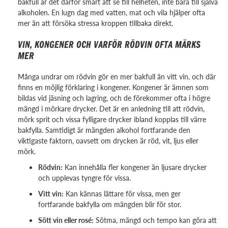
bakfull är det därför smart att se till helheten, inte bara till själva
alkoholen. En lugn dag med vatten, mat och vila hjälper ofta
mer än att försöka stressa kroppen tillbaka direkt.
VIN, KONGENER OCH VARFÖR RÖDVIN OFTA MÄRKS
MER
Många undrar om rödvin gör en mer bakfull än vitt vin, och där
finns en möjlig förklaring i kongener. Kongener är ämnen som
bildas vid jäsning och lagring, och de förekommer ofta i högre
mängd i mörkare drycker. Det är en anledning till att rödvin,
mörk sprit och vissa fylligare drycker ibland kopplas till värre
bakfylla. Samtidigt är mängden alkohol fortfarande den
viktigaste faktorn, oavsett om drycken är röd, vit, ljus eller
mörk.
Rödvin:
Kan innehålla fler kongener än ljusare drycker
och upplevas tyngre för vissa.
Vitt vin:
Kan kännas lättare för vissa, men ger
fortfarande bakfylla om mängden blir för stor.
Sött vin eller rosé:
Sötma, mängd och tempo kan göra att