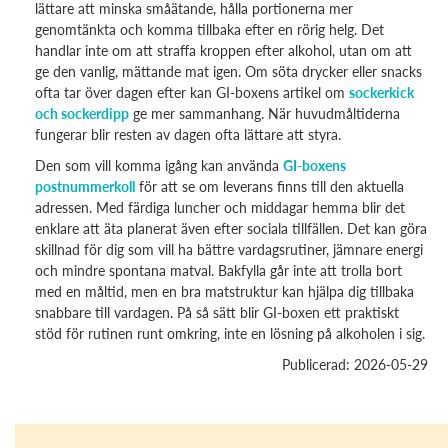
lättare att minska småätande, hålla portionerna mer
genomtänkta och komma tillbaka efter en rörig helg. Det
handlar inte om att straffa kroppen efter alkohol, utan om att
ge den vanlig, mättande mat igen. Om söta drycker eller snacks
ofta tar över dagen efter kan GI-boxens artikel om
sockerkick
och sockerdipp
ge mer sammanhang. När huvudmåltiderna
fungerar blir resten av dagen ofta lättare att styra.
Den som vill komma igång kan använda
GI-boxens
postnummerkoll
för att se om leverans finns till den aktuella
adressen. Med färdiga luncher och middagar hemma blir det
enklare att äta planerat även efter sociala tillfällen. Det kan göra
skillnad för dig som vill ha bättre vardagsrutiner, jämnare energi
och mindre spontana matval. Bakfylla går inte att trolla bort
med en måltid, men en bra matstruktur kan hjälpa dig tillbaka
snabbare till vardagen. På så sätt blir GI-boxen ett praktiskt
stöd för rutinen runt omkring, inte en lösning på alkoholen i sig.
Publicerad: 2026-05-29