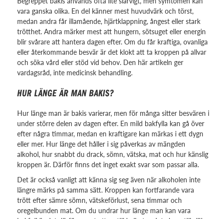
Begreppet bakis används ofta lite slarvigt, men symtomen kan
vara ganska olika. En del känner mest huvudvärk och törst,
medan andra får illamående, hjärtklappning, ångest eller stark
trötthet. Andra märker mest att hungern, sötsuget eller energin
blir svårare att hantera dagen efter. Om du får kraftiga, ovanliga
eller återkommande besvär är det klokt att ta kroppen på allvar
och söka vård eller stöd vid behov. Den här artikeln ger
vardagsråd, inte medicinsk behandling.
HUR LÄNGE ÄR MAN BAKIS?
Hur länge man är bakis varierar, men för många sitter besvären i
under större delen av dagen efter. En mild bakfylla kan gå över
efter några timmar, medan en kraftigare kan märkas i ett dygn
eller mer. Hur länge det håller i sig påverkas av mängden
alkohol, hur snabbt du drack, sömn, vätska, mat och hur känslig
kroppen är. Därför finns det inget exakt svar som passar alla.
Det är också vanligt att känna sig seg även när alkoholen inte
längre märks på samma sätt. Kroppen kan fortfarande vara
trött efter sämre sömn, vätskeförlust, sena timmar och
oregelbunden mat. Om du undrar hur länge man kan vara