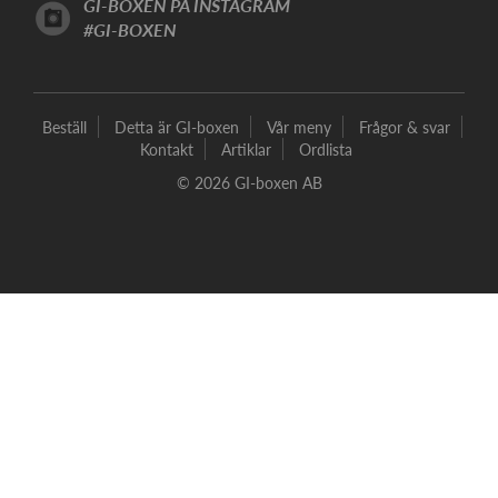
GI-BOXEN PÅ INSTAGRAM
#GI-BOXEN
Beställ
Detta är GI-boxen
Vår meny
Frågor & svar
Kontakt
Artiklar
Ordlista
© 2026 GI-boxen AB