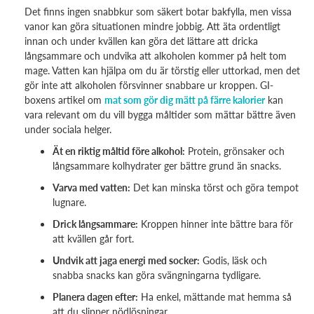
Det finns ingen snabbkur som säkert botar bakfylla, men vissa
vanor kan göra situationen mindre jobbig. Att äta ordentligt
innan och under kvällen kan göra det lättare att dricka
långsammare och undvika att alkoholen kommer på helt tom
mage. Vatten kan hjälpa om du är törstig eller uttorkad, men det
gör inte att alkoholen försvinner snabbare ur kroppen. GI-
boxens artikel om
mat som gör dig mätt på färre kalorier
kan
vara relevant om du vill bygga måltider som mättar bättre även
under sociala helger.
Ät en riktig måltid före alkohol:
Protein, grönsaker och
långsammare kolhydrater ger bättre grund än snacks.
Varva med vatten:
Det kan minska törst och göra tempot
lugnare.
Drick långsammare:
Kroppen hinner inte bättre bara för
att kvällen går fort.
Undvik att jaga energi med socker:
Godis, läsk och
snabba snacks kan göra svängningarna tydligare.
Planera dagen efter:
Ha enkel, mättande mat hemma så
att du slipper nödlösningar.