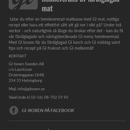
mat
Letar du efter en hemlevererad matkasse med GI mat, nyttiga
recept eller bara ett effektivt sätt att gå ner i vikt på? Under två
veckor - och naturligtvis så länge du önskar efter det - kan du få
vår färdiglagade och näringsberäknade GI meny hemlevererad.
Med GI boxen får du färdiglagad GI lunch och GI middag samt
tips och recept på GI frukost och GI mellanmål!
KONTAKT
GI-boxen Sweden AB
c/o Lauritzson
Drottninggatan 184B
254 33 Helsingborg
Mejl:
info@giboxen.se
Växel (mån kl 10-16): 08-702 59 90
GI-BOXEN PÅ FACEBOOK