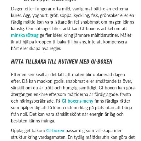
Dagen efter fungerar ofta mild, vanlig mat bättre än extrema
kurer. Ägg, yoghurt, gröt, soppa, kyckling, fisk, grönsaker eller en
färdig måltid kan vara lättare än fet snabbmat om magen känns
känslig. Om sötsuget blir starkt kan GI-boxens artikel om att
minska sötsug
ge fler idéer kring jämnare måltidsrutiner. Målet
är att hjälpa kroppen tillbaka till balans, inte att kompensera
hårt eller skapa nya regler.
HITTA TILLBAKA TILL RUTINEN MED GI-BOXEN
Efter en sen kväll är det lätt att maten blir oplanerad dagen
efter. Då kan mackor, godis, snabbmat eller småätande ta över,
särskilt om du är trött och hungrig samtidigt. GI-boxen kan göra
återgången enklare eftersom måltiderna är färdiglagade, frysta
och näringsberäknade. På
GI-boxens meny
finns färdiga rätter
som hjälper dig att få lunch och middag på plats utan att börja
från noll. Det kan vara särskilt skönt när energin är låg och
besluten känns många.
Upplägget bakom
GI-boxen
passar dig som vill skapa mer
struktur kring vardagsmaten. En tydlig måltidsrutin kan göra det