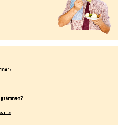
rmer?
ingsämnen?
äs mer