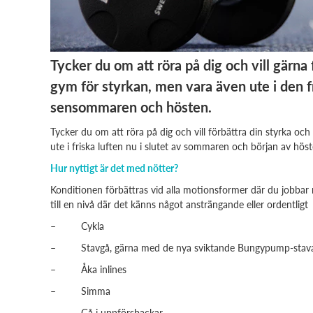
Tycker du om att röra på dig och vill gärna 
gym för styrkan, men vara även ute i den 
sensommaren och hösten.
Tycker du om att röra på dig och vill förbättra din styrka oc
ute i friska luften nu i slutet av sommaren och början av höste
Hur nyttigt är det med nötter?
Konditionen förbättras vid alla motionsformer där du jobbar
till en nivå där det känns något ansträngande eller ordentli
– Cykla
– Stavgå, gärna med de nya sviktande Bungypump-stav
– Åka inlines
– Simma
– Gå i uppförsbackar