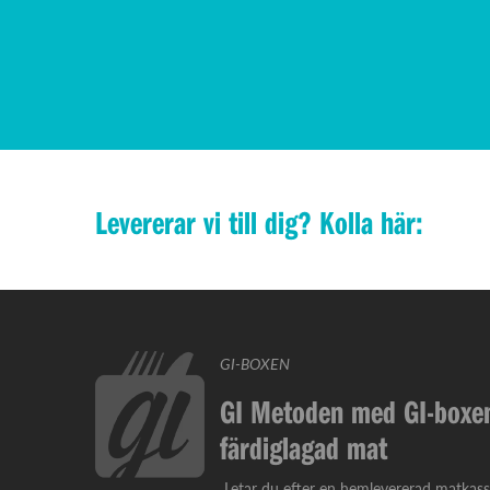
Levererar vi till dig? Kolla här:
GI-BOXEN
GI Metoden med GI-boxen
färdiglagad mat
Letar du efter en hemlevererad matkass