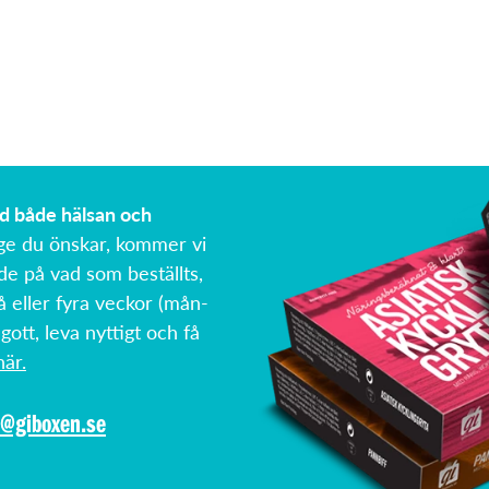
ed både hälsan och
ge du önskar, kommer vi
de på vad som beställts,
å eller fyra veckor (mån-
 gott, leva nyttigt och få
är.
o@giboxen.se