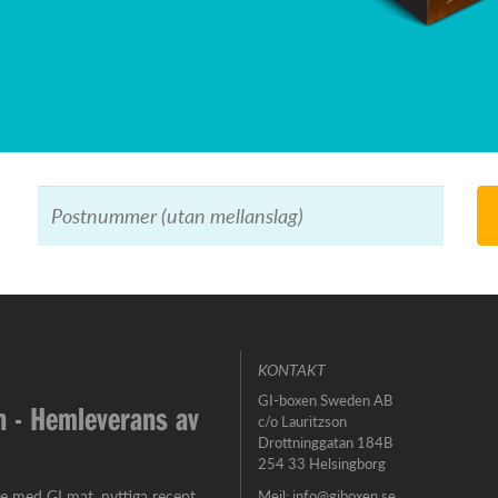
KONTAKT
GI-boxen Sweden AB
 - Hemleverans av
c/o Lauritzson
Drottninggatan 184B
254 33 Helsingborg
e med GI mat, nyttiga recept
Mejl:
info@giboxen.se