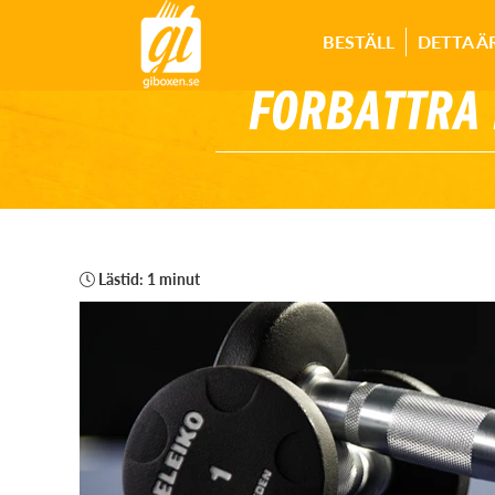
BESTÄLL
DETTA Ä
FÖRBÄTTRA 
Lästid: 1 minut