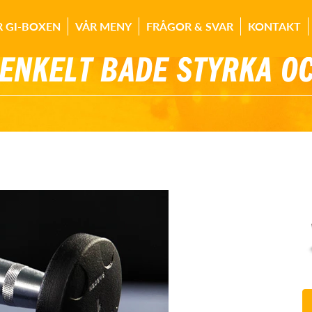
R GI-BOXEN
VÅR MENY
FRÅGOR & SVAR
KONTAKT
ENKELT BÅDE STYRKA O