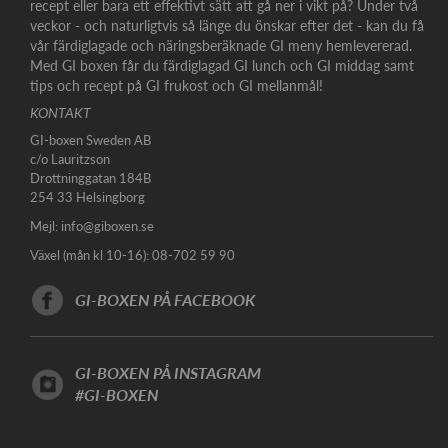
recept eller bara ett effektivt sätt att gå ner i vikt på? Under två
veckor - och naturligtvis så länge du önskar efter det - kan du få
vår färdiglagade och näringsberäknade GI meny hemlevererad.
Med GI boxen får du färdiglagad GI lunch och GI middag samt
tips och recept på GI frukost och GI mellanmål!
KONTAKT
GI-boxen Sweden AB
c/o Lauritzson
Drottninggatan 184B
254 33 Helsingborg
Mejl:
info@giboxen.se
Växel (mån kl 10-16): 08-702 59 90
GI-BOXEN PÅ FACEBOOK
GI-BOXEN PÅ INSTAGRAM
#GI-BOXEN