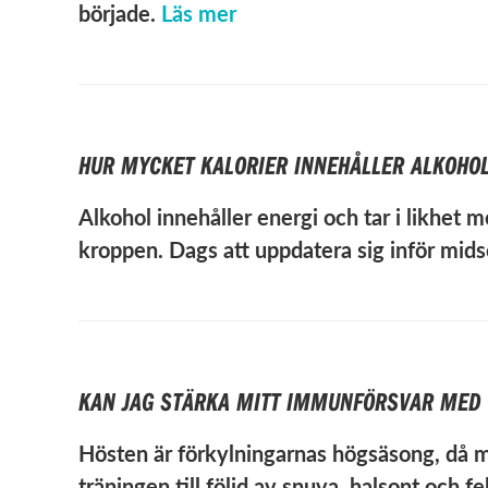
började.
Läs mer
HUR MYCKET KALORIER INNEHÅLLER ALKOHO
Alkohol innehåller energi och tar i likhet
kroppen. Dags att uppdatera sig inför mi
KAN JAG STÄRKA MITT IMMUNFÖRSVAR MED 
Hösten är förkylningarnas högsäsong, då må
träningen till följd av snuva, halsont och f