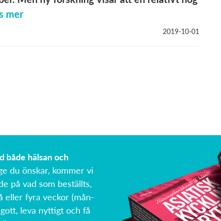
s mer
2019-10-01
ed både hälsan och
ge du önskar, kommer vi
de på vad som beställts,
å eller fyra veckor (mån-
 gott, leva nyttigt och få