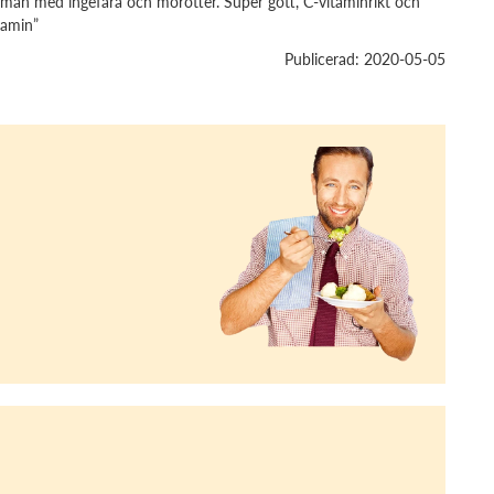
amman med ingefära och morötter. Super gott, C-vitaminrikt och
tamin”
Publicerad: 2020-05-05