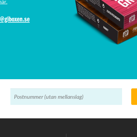
är.
o@giboxen.se