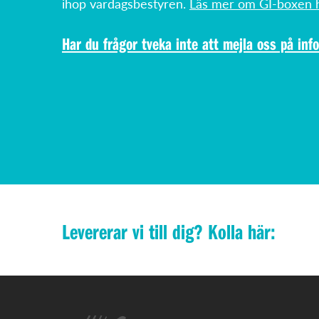
ihop vardagsbestyren.
Läs mer om GI-boxen h
Har du frågor tveka inte att mejla oss på
inf
Levererar vi till dig? Kolla här: