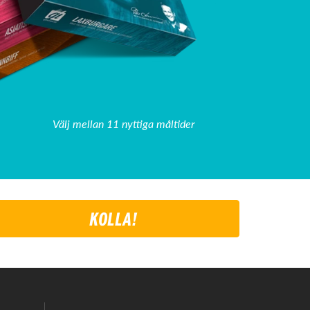
Välj mellan 11 nyttiga måltider
KOLLA!