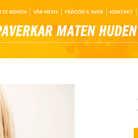
R GI-BOXEN
VÅR MENY
FRÅGOR & SVAR
KONTAKT
PÅVERKAR MATEN HUDEN