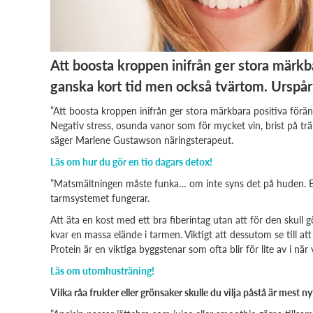
Att boosta kroppen inifrån ger stora märkba
ganska kort tid men också tvärtom. Urspårn
”Att boosta kroppen inifrån ger stora märkbara positiva förä
Negativ stress, osunda vanor som för mycket vin, brist på trä
säger Marlene Gustawson näringsterapeut.
Läs om hur du gör en tio dagars detox!
”Matsmältningen måste funka… om inte syns det på huden. En
tarmsystemet fungerar.
Att äta en kost med ett bra fiberintag utan att för den skull g
kvar en massa elände i tarmen. Viktigt att dessutom se till att
Protein är en viktiga byggstenar som ofta blir för lite av i när v
Läs om utomhusträning!
Vilka råa frukter eller grönsaker skulle du vilja påstå är mest n