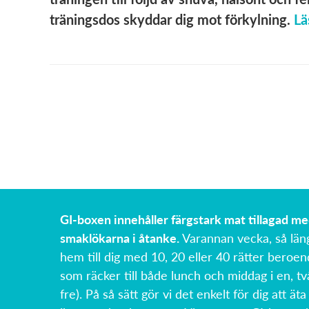
träningsdos skyddar dig mot förkylning.
Lä
GI-boxen innehåller färgstark mat tillagad m
smaklökarna i åtanke.
Varannan vecka, så län
hem till dig med 10, 20 eller 40 rätter beroen
som räcker till både lunch och middag i en, tv
fre). På så sätt gör vi det enkelt för dig att äta