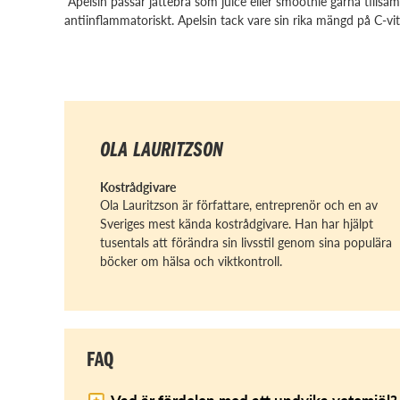
”Apelsin passar jättebra som juice eller smoothie gärna tills
antiinflammatoriskt. Apelsin tack vare sin rika mängd på C-vi
OLA LAURITZSON
Kostrådgivare
Ola Lauritzson är författare, entreprenör och en av
Sveriges mest kända kostrådgivare. Han har hjälpt
tusentals att förändra sin livsstil genom sina populära
böcker om hälsa och viktkontroll.
FAQ
Vad är fördelen med att undvika vetemjöl?