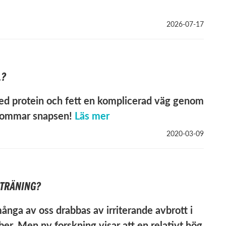
2026-07-17
L?
 med protein och fett en komplicerad väg genom
dsommar snapsen!
Läs mer
2020-03-09
TRÄNING?
nga av oss drabbas av irriterande avbrott i
eber. Men ny forskning visar att en relativt hög