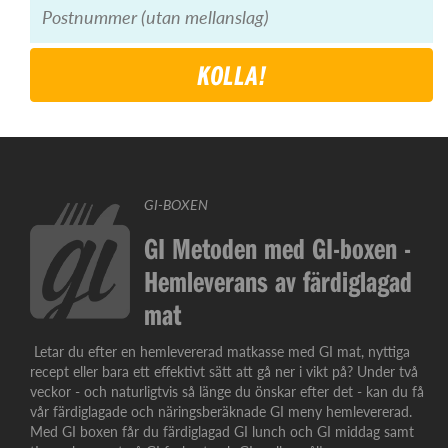
KOLLA!
GI-BOXEN
GI Metoden med GI-boxen -
Hemleverans av färdiglagad
mat
Letar du efter en hemlevererad matkasse med GI mat, nyttiga
recept eller bara ett effektivt sätt att gå ner i vikt på? Under två
veckor - och naturligtvis så länge du önskar efter det - kan du få
vår färdiglagade och näringsberäknade GI meny hemlevererad.
Med GI boxen får du färdiglagad GI lunch och GI middag samt