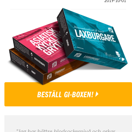
2019-10-01
BESTÄLL GI-BOXEN!
"Jag har bättre blodsockernivå och orkar