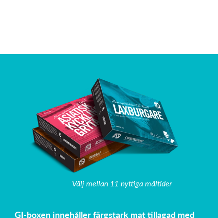
Välj mellan 11 nyttiga måltider
GI-boxen innehåller färgstark mat tillagad med