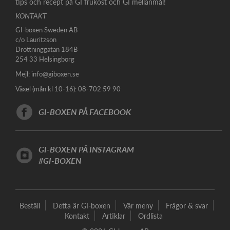
tips och recept på GI frukost och GI mellanmål!
KONTAKT
GI-boxen Sweden AB
c/o Lauritzson
Drottninggatan 184B
254 33 Helsingborg
Mejl:
info@giboxen.se
Växel (mån kl 10-16): 08-702 59 90
GI-BOXEN PÅ FACEBOOK
GI-BOXEN PÅ INSTAGRAM
#GI-BOXEN
Beställ
Detta är GI-boxen
Vår meny
Frågor & svar
Kontakt
Artiklar
Ordlista