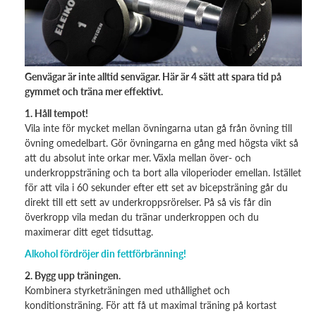
Genvägar är inte alltid senvägar. Här är 4 sätt att spara tid på
gymmet och träna mer effektivt.
1. Håll tempot!
Vila inte för mycket mellan övningarna utan gå från övning till
övning omedelbart. Gör övningarna en gång med högsta vikt så
att du absolut inte orkar mer. Växla mellan över- och
underkroppsträning och ta bort alla viloperioder emellan. Istället
för att vila i 60 sekunder efter ett set av bicepsträning går du
direkt till ett sett av underkroppsrörelser. På så vis får din
överkropp vila medan du tränar underkroppen och du
maximerar ditt eget tidsuttag.
Alkohol fördröjer din fettförbränning!
2. Bygg upp träningen.
Kombinera styrketräningen med uthållighet och
konditionsträning. För att få ut maximal träning på kortast