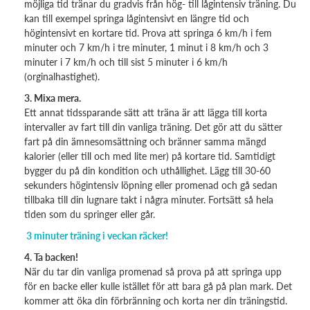
möjliga tid tränar du gradvis från hög- till lågintensiv träning. Du
kan till exempel springa lågintensivt en längre tid och
högintensivt en kortare tid. Prova att springa 6 km/h i fem
minuter och 7 km/h i tre minuter, 1 minut i 8 km/h och 3
minuter i 7 km/h och till sist 5 minuter i 6 km/h
(orginalhastighet).
3. Mixa mera.
Ett annat tidssparande sätt att träna är att lägga till korta
intervaller av fart till din vanliga träning. Det gör att du sätter
fart på din ämnesomsättning och bränner samma mängd
kalorier (eller till och med lite mer) på kortare tid. Samtidigt
bygger du på din kondition och uthållighet. Lägg till 30-60
sekunders högintensiv löpning eller promenad och gå sedan
tillbaka till din lugnare takt i några minuter. Fortsätt så hela
tiden som du springer eller går.
3 minuter träning i veckan räcker!
4. Ta backen!
När du tar din vanliga promenad så prova på att springa upp
för en backe eller kulle istället för att bara gå på plan mark. Det
kommer att öka din förbränning och korta ner din träningstid.