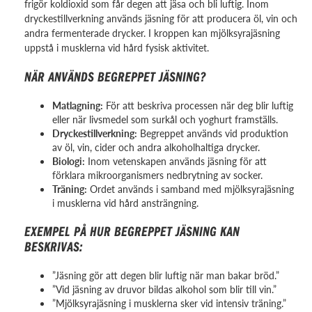
frigör koldioxid som får degen att jäsa och bli luftig. Inom
dryckestillverkning används jäsning för att producera öl, vin och
andra fermenterade drycker. I kroppen kan mjölksyrajäsning
uppstå i musklerna vid hård fysisk aktivitet.
NÄR ANVÄNDS BEGREPPET JÄSNING?
Matlagning:
För att beskriva processen när deg blir luftig
eller när livsmedel som surkål och yoghurt framställs.
Dryckestillverkning:
Begreppet används vid produktion
av öl, vin, cider och andra alkoholhaltiga drycker.
Biologi:
Inom vetenskapen används jäsning för att
förklara mikroorganismers nedbrytning av socker.
Träning:
Ordet används i samband med mjölksyrajäsning
i musklerna vid hård ansträngning.
EXEMPEL PÅ HUR BEGREPPET JÄSNING KAN
BESKRIVAS:
”Jäsning gör att degen blir luftig när man bakar bröd.”
”Vid jäsning av druvor bildas alkohol som blir till vin.”
”Mjölksyrajäsning i musklerna sker vid intensiv träning.”