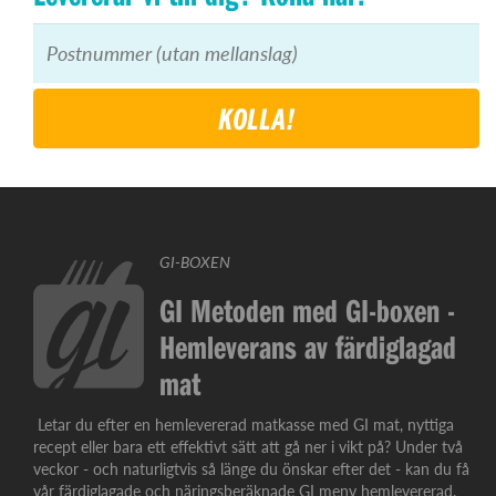
KOLLA!
GI-BOXEN
GI Metoden med GI-boxen -
Hemleverans av färdiglagad
mat
Letar du efter en hemlevererad matkasse med GI mat, nyttiga
recept eller bara ett effektivt sätt att gå ner i vikt på? Under två
veckor - och naturligtvis så länge du önskar efter det - kan du få
vår färdiglagade och näringsberäknade GI meny hemlevererad.