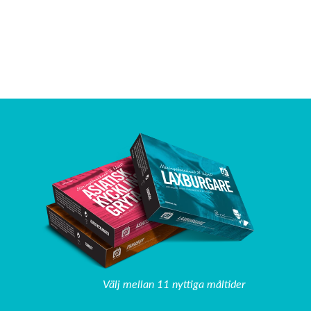
Välj mellan 11 nyttiga måltider