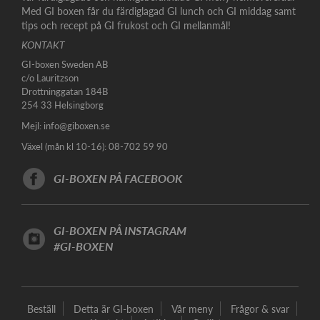
Med GI boxen får du färdiglagad GI lunch och GI middag samt
tips och recept på GI frukost och GI mellanmål!
KONTAKT
GI-boxen Sweden AB
c/o Lauritzson
Drottninggatan 184B
254 33 Helsingborg
Mejl:
info@giboxen.se
Växel (mån kl 10-16): 08-702 59 90
GI-BOXEN PÅ FACEBOOK
GI-BOXEN PÅ INSTAGRAM
#GI-BOXEN
Beställ
Detta är GI-boxen
Vår meny
Frågor & svar