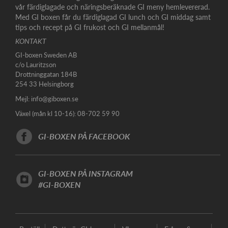
vår färdiglagade och näringsberäknade GI meny hemlevererad.
Med GI boxen får du färdiglagad GI lunch och GI middag samt
tips och recept på GI frukost och GI mellanmål!
KONTAKT
GI-boxen Sweden AB
c/o Lauritzson
Drottninggatan 184B
254 33 Helsingborg
Mejl:
info@giboxen.se
Växel (mån kl 10-16): 08-702 59 90
GI-BOXEN PÅ FACEBOOK
GI-BOXEN PÅ INSTAGRAM
#GI-BOXEN