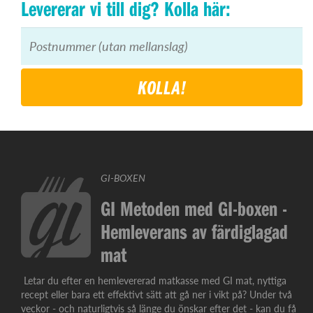
Levererar vi till dig? Kolla här:
KOLLA!
GI-BOXEN
GI Metoden med GI-boxen -
Hemleverans av färdiglagad
mat
Letar du efter en hemlevererad matkasse med GI mat, nyttiga
recept eller bara ett effektivt sätt att gå ner i vikt på? Under två
veckor - och naturligtvis så länge du önskar efter det - kan du få