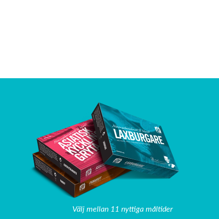
Välj mellan 11 nyttiga måltider