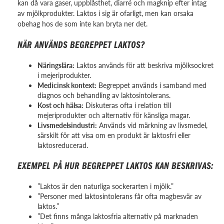
kan då vara gaser, uppblåsthet, diarré och magknip efter intag
av mjölkprodukter. Laktos i sig är ofarligt, men kan orsaka
obehag hos de som inte kan bryta ner det.
NÄR ANVÄNDS BEGREPPET LAKTOS?
Näringslära:
Laktos används för att beskriva mjölksockret
i mejeriprodukter.
Medicinsk kontext:
Begreppet används i samband med
diagnos och behandling av laktosintolerans.
Kost och hälsa:
Diskuteras ofta i relation till
mejeriprodukter och alternativ för känsliga magar.
Livsmedelsindustri:
Används vid märkning av livsmedel,
särskilt för att visa om en produkt är laktosfri eller
laktosreducerad.
EXEMPEL PÅ HUR BEGREPPET LAKTOS KAN BESKRIVAS:
”Laktos är den naturliga sockerarten i mjölk.”
”Personer med laktosintolerans får ofta magbesvär av
laktos.”
”Det finns många laktosfria alternativ på marknaden