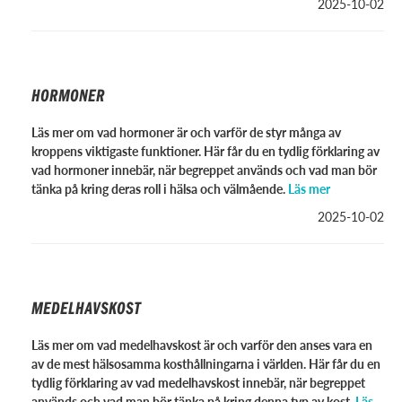
2025-10-02
HORMONER
Läs mer om vad hormoner är och varför de styr många av
kroppens viktigaste funktioner. Här får du en tydlig förklaring av
vad hormoner innebär, när begreppet används och vad man bör
tänka på kring deras roll i hälsa och välmående.
Läs mer
2025-10-02
MEDELHAVSKOST
Läs mer om vad medelhavskost är och varför den anses vara en
av de mest hälsosamma kosthållningarna i världen. Här får du en
tydlig förklaring av vad medelhavskost innebär, när begreppet
används och vad man bör tänka på kring denna typ av kost.
Läs