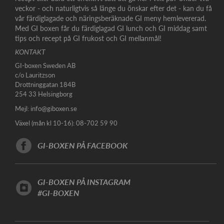
veckor - och naturligtvis så länge du önskar efter det - kan du få
vår färdiglagade och näringsberäknade GI meny hemlevererad.
Med GI boxen får du färdiglagad GI lunch och GI middag samt
tips och recept på GI frukost och GI mellanmål!
KONTAKT
GI-boxen Sweden AB
c/o Lauritzson
Drottninggatan 184B
254 33 Helsingborg
Mejl:
info@giboxen.se
Växel (mån kl 10-16): 08-702 59 90
GI-BOXEN PÅ FACEBOOK
GI-BOXEN PÅ INSTAGRAM
#GI-BOXEN