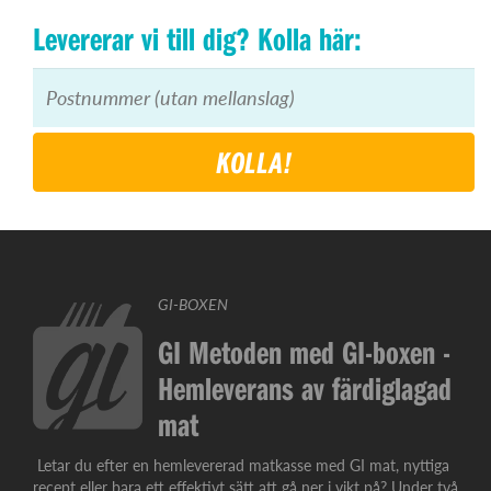
Levererar vi till dig? Kolla här:
KOLLA!
GI-BOXEN
GI Metoden med GI-boxen -
Hemleverans av färdiglagad
mat
Letar du efter en hemlevererad matkasse med GI mat, nyttiga
recept eller bara ett effektivt sätt att gå ner i vikt på? Under två