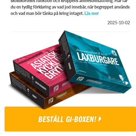
sköldkörtelns funktion och kroppens ämnesomsättning. Här får
du en tydlig förklaring av vad jod innebär, när begreppet används
och vad man bör tänka på kring intaget.
Läs mer
2025-10-02
BESTÄLL GI-BOXEN!