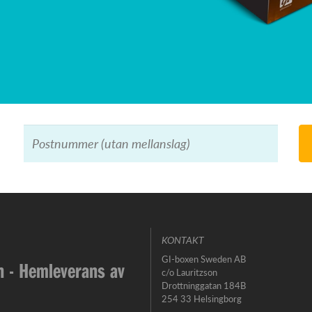
KONTAKT
GI-boxen Sweden AB
 - Hemleverans av
c/o Lauritzson
Drottninggatan 184B
254 33 Helsingborg