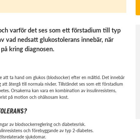
ch varför det ses som ett förstadium till typ
 av vad nedsatt glukostolerans innebär, när
på kring diagnosen.
re att ta hand om glukos (blodsocker) efter en måltid. Det innebär
 att återgå till normala nivåer. Tillståndet ses som ett förstadium
abetes. Orsakerna kan vara en kombination av insulinresistens,
 brist på motion och ohälsosam kost.
TOLERANS?
gar av blodsockerreglering och diabetesrisk.
linresistens och förebyggande av typ 2-diabetes.
ilsrelaterade sjukdomar.