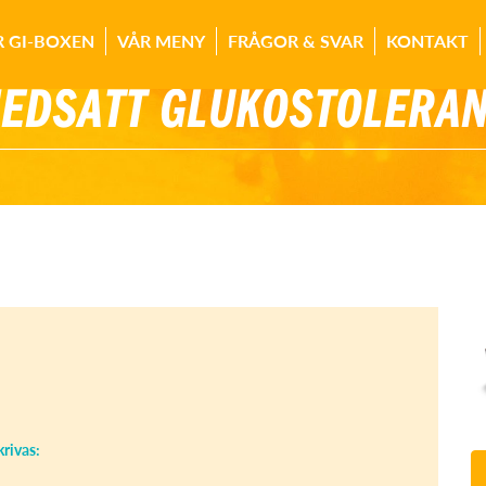
R GI-BOXEN
VÅR MENY
FRÅGOR & SVAR
KONTAKT
EDSATT GLUKOSTOLERA
rivas: