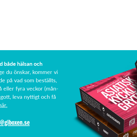
ed både hälsan och
ge du önskar, kommer vi
de på vad som beställts,
å eller fyra veckor (mån-
 gott, leva nyttigt och få
är.
o@giboxen.se