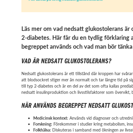
Läs mer om vad nedsatt glukostolerans är o
2-diabetes. Här får du en tydlig förklaring
begreppet används och vad man bör tänka 
VAD ÄR NEDSATT GLUKOSTOLERANS?
Nedsatt glukostolerans är ett tillstånd där kroppen har svåra
att blodsockret stiger mer än normalt och tar längre tid på sig
till typ 2-diabetes och är en del av det som ofta kallas predi
nedsatt insulinproduktion och livsstilsfaktorer som övervikt,
NÄR ANVÄNDS BEGREPPET NEDSATT GLUKOS
Medicinsk kontext:
Används vid diagnoser och utrednin
Forskning:
Förekommer i studier kring metabolism, insu
Folkhälsa:
Diskuteras i samband med ökningen av livsst