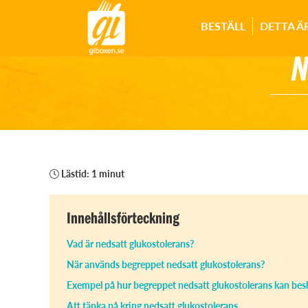
BESTÄLL
DETTA Ä
N
Lästid: 1 minut
Innehållsförteckning
Vad är nedsatt glukostolerans?
När används begreppet nedsatt glukostolerans?
Exempel på hur begreppet nedsatt glukostolerans kan besk
Att tänka på kring nedsatt glukostolerans