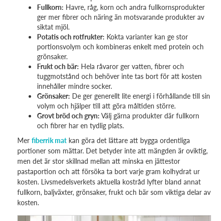
Fullkorn:
Havre, råg, korn och andra fullkornsprodukter
ger mer fibrer och näring än motsvarande produkter av
siktat mjöl.
Potatis och rotfrukter:
Kokta varianter kan ge stor
portionsvolym och kombineras enkelt med protein och
grönsaker.
Frukt och bär:
Hela råvaror ger vatten, fibrer och
tuggmotstånd och behöver inte tas bort för att kosten
innehåller mindre socker.
Grönsaker:
De ger generellt lite energi i förhållande till sin
volym och hjälper till att göra måltiden större.
Grovt bröd och gryn:
Välj gärna produkter där fullkorn
och fibrer har en tydlig plats.
Mer
fiberrik mat
kan göra det lättare att bygga ordentliga
portioner som mättar. Det betyder inte att mängden är oviktig,
men det är stor skillnad mellan att minska en jättestor
pastaportion och att försöka ta bort varje gram kolhydrat ur
kosten. Livsmedelsverkets aktuella kostråd lyfter bland annat
fullkorn, baljväxter, grönsaker, frukt och bär som viktiga delar av
kosten.