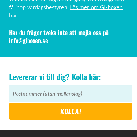
få ihop vardagsbestyren.
Läs mer om GI-boxen
här.
Har du frågor tveka inte att mejla oss på
info@giboxen.se
Levererar vi till dig? Kolla här:
KOLLA!