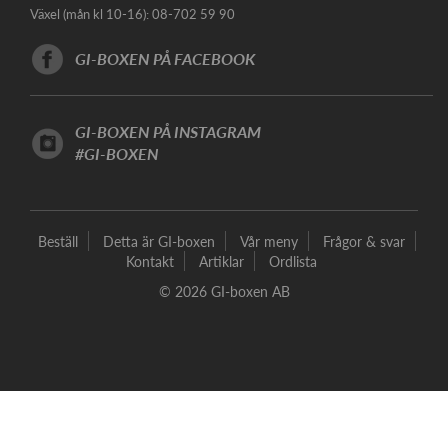
Växel (mån kl 10-16): 08-702 59 90
GI-BOXEN PÅ FACEBOOK
GI-BOXEN PÅ INSTAGRAM
#GI-BOXEN
Beställ
Detta är GI-boxen
Vår meny
Frågor & svar
Kontakt
Artiklar
Ordlista
© 2026 GI-boxen AB