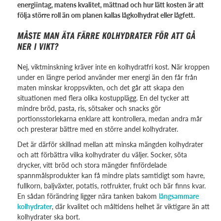
energiintag, matens kvalitet, mättnad och hur lätt kosten är att
följa större roll än om planen kallas lågkolhydrat eller lågfett.
MÅSTE MAN ÄTA FÄRRE KOLHYDRATER FÖR ATT GÅ
NER I VIKT?
Nej, viktminskning kräver inte en kolhydratfri kost. När kroppen
under en längre period använder mer energi än den får från
maten minskar kroppsvikten, och det går att skapa den
situationen med flera olika kostupplägg. En del tycker att
mindre bröd, pasta, ris, sötsaker och snacks gör
portionsstorlekarna enklare att kontrollera, medan andra mår
och presterar bättre med en större andel kolhydrater.
Det är därför skillnad mellan att minska mängden kolhydrater
och att förbättra vilka kolhydrater du väljer. Socker, söta
drycker, vitt bröd och stora mängder finfördelade
spannmålsprodukter kan få mindre plats samtidigt som havre,
fullkorn, baljväxter, potatis, rotfrukter, frukt och bär finns kvar.
En sådan förändring ligger nära tanken bakom
långsammare
kolhydrater
, där kvalitet och måltidens helhet är viktigare än att
kolhydrater ska bort.