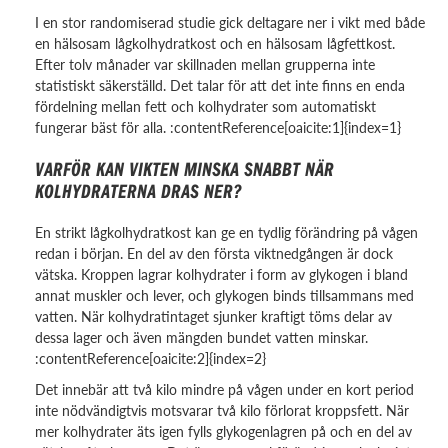
I en stor randomiserad studie gick deltagare ner i vikt med både
en hälsosam lågkolhydratkost och en hälsosam lågfettkost.
Efter tolv månader var skillnaden mellan grupperna inte
statistiskt säkerställd. Det talar för att det inte finns en enda
fördelning mellan fett och kolhydrater som automatiskt
fungerar bäst för alla. :contentReference[oaicite:1]{index=1}
VARFÖR KAN VIKTEN MINSKA SNABBT NÄR
KOLHYDRATERNA DRAS NER?
En strikt lågkolhydratkost kan ge en tydlig förändring på vågen
redan i början. En del av den första viktnedgången är dock
vätska. Kroppen lagrar kolhydrater i form av glykogen i bland
annat muskler och lever, och glykogen binds tillsammans med
vatten. När kolhydratintaget sjunker kraftigt töms delar av
dessa lager och även mängden bundet vatten minskar.
:contentReference[oaicite:2]{index=2}
Det innebär att två kilo mindre på vågen under en kort period
inte nödvändigtvis motsvarar två kilo förlorat kroppsfett. När
mer kolhydrater äts igen fylls glykogenlagren på och en del av