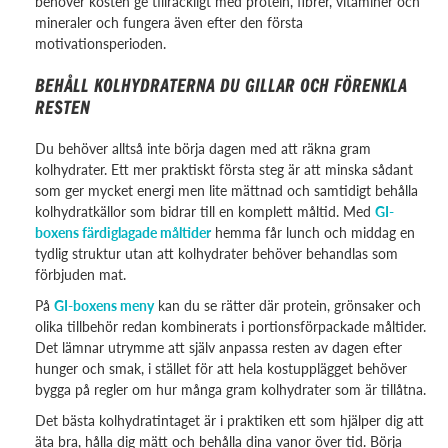
behöver kosten ge tillräckligt med protein, fibrer, vitaminer och
mineraler och fungera även efter den första
motivationsperioden.
BEHÅLL KOLHYDRATERNA DU GILLAR OCH FÖRENKLA
RESTEN
Du behöver alltså inte börja dagen med att räkna gram
kolhydrater. Ett mer praktiskt första steg är att minska sådant
som ger mycket energi men lite mättnad och samtidigt behålla
kolhydratkällor som bidrar till en komplett måltid. Med
GI-
boxens färdiglagade måltider
hemma får lunch och middag en
tydlig struktur utan att kolhydrater behöver behandlas som
förbjuden mat.
På
GI-boxens meny
kan du se rätter där protein, grönsaker och
olika tillbehör redan kombinerats i portionsförpackade måltider.
Det lämnar utrymme att själv anpassa resten av dagen efter
hunger och smak, i stället för att hela kostupplägget behöver
bygga på regler om hur många gram kolhydrater som är tillåtna.
Det bästa kolhydratintaget är i praktiken ett som hjälper dig att
äta bra, hålla dig mätt och behålla dina vanor över tid. Börja