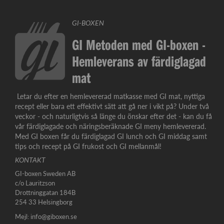
GI-BOXEN
GI Metoden med GI-boxen -
Hemleverans av färdiglagad
mat
Letar du efter en hemlevererad matkasse med GI mat, nyttiga
recept eller bara ett effektivt sätt att gå ner i vikt på? Under två
veckor - och naturligtvis så länge du önskar efter det - kan du få
vår färdiglagade och näringsberäknade GI meny hemlevererad.
Med GI boxen får du färdiglagad GI lunch och GI middag samt
tips och recept på GI frukost och GI mellanmål!
KONTAKT
GI-boxen Sweden AB
c/o Lauritzson
Drottninggatan 184B
254 33 Helsingborg
Mejl:
info@giboxen.se