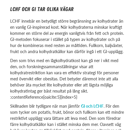
LCHF OCH GI TAR OLIKA VÄGAR
LCHF innebär en betydligt större begränsning av kolhydrater än
en vanlig GI-inspirerad kost. När kolhydraterna minskar kraftigt
kommer en större del av energin vanligtvis från fett och protein.
GI-metoden fokuserar i stället på typen av kolhydrater och på
hur de kombineras med resten av måltiden. Fullkorn, baljväxter,
frukt och andra kolhydratkällor kan därför ingå i ett GI-upplägg.
Den som trivs med en lågkolhydratkost kan gå ner i vikt med
den, och forskningssammanställningar visar att
kolhydratrestriktion kan vara en effektiv strategi för personer
med övervikt eller obesitas. Det betyder däremot inte att alla
behöver äta mycket lite kolhydrater eller att lägsta möjliga
kolhydratintag ger bäst resultat på lång sikt.
:contentReference[oaicite:5]{index=5}
Skillnaden blir tydligare när man jämför
GI och LCHF
. För den
som tycker om potatis, frukt, bönor och fullkorn kan ett mindre
restriktivt upplägg vara lättare att leva med. Den som föredrar
färre kolhydratkällor kan i stället minska dem mer. Oavsett väg