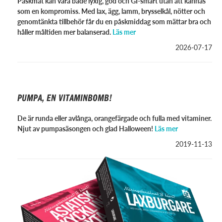
Påskmat kan vara både lyxig, god och GI-smart utan att kännas
som en kompromiss. Med lax, ägg, lamm, brysselkål, nötter och
genomtänkta tillbehör får du en påskmiddag som mättar bra och
håller måltiden mer balanserad.
Läs mer
2026-07-17
PUMPA, EN VITAMINBOMB!
De är runda eller avlånga, orangefärgade och fulla med vitaminer.
Njut av pumpasäsongen och glad Halloween!
Läs mer
2019-11-13