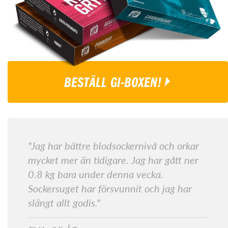
BESTÄLL GI-BOXEN!
"Jag har bättre blodsockernivå och orkar
mycket mer än tidigare. Jag har gått ner
0.8 kg bara under denna vecka.
Sockersuget har försvunnit och jag har
slängt allt godis."