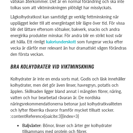
vätskan återkommer. Det är en normal förändring och ska inte
tolkas som att viktminskningen plötsligt har misslyckats.
Lågkolhydratkost kan samtidigt ge verklig fettminskning när
upplägget leder till att energiintaget blir lägre över tid. För vissa
blir det lättare eftersom sötsaker, bakverk, snacks och andra
energirika produkter minskar. För andra blir en strikt kost svår
att hålla. Ett rimligt
kaloriunderskott
som fungerar vecka efter
vecka är därför mer relevant än hur dramatiskt vågen förändras
den första veckan.
BRA KOLHYDRATER VID VIKTMINSKNING
Kolhydrater är inte en enda sorts mat. Godis och läsk innehåller
kolhydrater, men det gör även linser, havregryn, potatis och
äpplen. Skillnaden ligger bland annat i mängden fibrer, näring,
vatten och hur bearbetad råvaran är. De nordiska
näringsrekommendationerna betonar just kolhydratkvaliteten
och lyfter fiberrika råvaror framför mycket tillsatt socker.
:contentReference[oaicite:3]{index=3}
Baljväxter:
Bönor, linser och ärter ger kolhydrater
tillsammans med protein och fibrer.