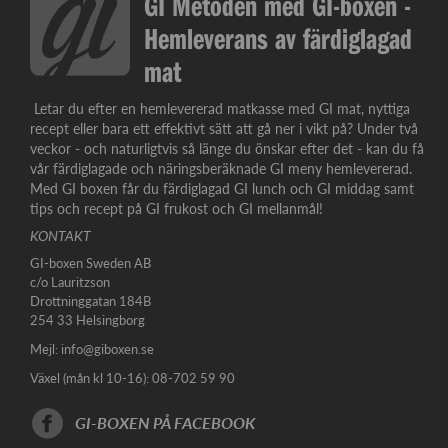
GI Metoden med GI-boxen -
Hemleverans av färdiglagad
mat
Letar du efter en hemlevererad matkasse med GI mat, nyttiga
recept eller bara ett effektivt sätt att gå ner i vikt på? Under två
veckor - och naturligtvis så länge du önskar efter det - kan du få
vår färdiglagade och näringsberäknade GI meny hemlevererad.
Med GI boxen får du färdiglagad GI lunch och GI middag samt
tips och recept på GI frukost och GI mellanmål!
KONTAKT
GI-boxen Sweden AB
c/o Lauritzson
Drottninggatan 184B
254 33 Helsingborg
Mejl:
info@giboxen.se
Växel (mån kl 10-16): 08-702 59 90
GI-BOXEN PÅ FACEBOOK