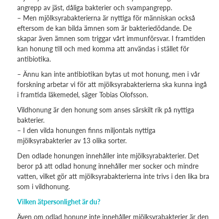
angrepp av jäst, dåliga bakterier och svampangrepp.
– Men mjölksyrabakterierna är nyttiga för människan också
eftersom de kan bilda ämnen som är bakteriedödande. De
skapar även ämnen som triggar vårt immunförsvar. I framtiden
kan honung till och med komma att användas i stället för
antibiotika.
– Ännu kan inte antibiotikan bytas ut mot honung, men i vår
forskning arbetar vi för att mjölksyrabakterierna ska kunna ingå
i framtida läkemedel, säger Tobias Olofsson.
Vildhonung är den honung som anses särskilt rik på nyttiga
bakterier.
– I den vilda honungen finns miljontals nyttiga
mjölksyrabakterier av 13 olika sorter.
Den odlade honungen innehåller inte mjölksyrabakterier. Det
beror på att odlad honung innehåller mer socker och mindre
vatten, vilket gör att mjölksyrabakterierna inte trivs i den lika bra
som i vildhonung.
Vilken ätpersonlighet är du?
Även om odlad honung inte innehåller mjölksyrabakterier är den