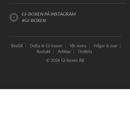
GI-BOXEN PÅ INSTAGRAM
#GI-BOXEN
Beställ
Detta är GI-boxen
Vår meny
Frågor & svar
Kontakt
Artiklar
Ordlista
© 2026 GI-boxen AB