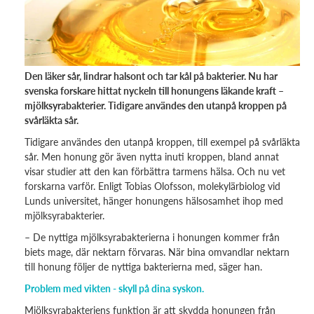
Den läker sår, lindrar halsont och tar kål på bakterier. Nu har
svenska forskare hittat nyckeln till honungens läkande kraft –
mjölksyrabakterier. Tidigare användes den utanpå kroppen på
svårläkta sår.
Tidigare användes den utanpå kroppen, till exempel på svårläkta
sår. Men honung gör även nytta inuti kroppen, bland annat
visar studier att den kan förbättra tarmens hälsa. Och nu vet
forskarna varför. Enligt Tobias Olofsson, molekylärbiolog vid
Lunds universitet, hänger honungens hälsosamhet ihop med
mjölksyrabakterier.
– De nyttiga mjölksyrabakterierna i honungen kommer från
biets mage, där nektarn förvaras. När bina omvandlar nektarn
till honung följer de nyttiga bakterierna med, säger han.
Problem med vikten - skyll på dina syskon.
Mjölksyrabakteriens funktion är att skydda honungen från