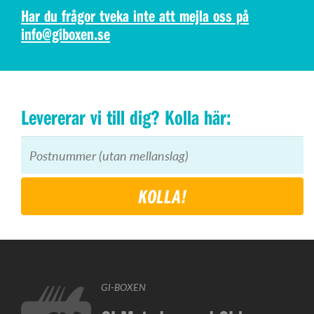
Har du frågor tveka inte att mejla oss på
info@giboxen.se
Levererar vi till dig? Kolla här:
KOLLA!
GI-BOXEN