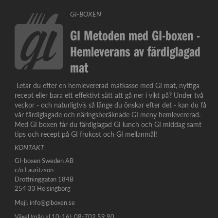
GI-BOXEN
GI Metoden med GI-boxen -
Hemleverans av färdiglagad
mat
Letar du efter en hemlevererad matkasse med GI mat, nyttiga
recept eller bara ett effektivt sätt att gå ner i vikt på? Under två
veckor - och naturligtvis så länge du önskar efter det - kan du få
vår färdiglagade och näringsberäknade GI meny hemlevererad.
Med GI boxen får du färdiglagad GI lunch och GI middag samt
tips och recept på GI frukost och GI mellanmål!
KONTAKT
GI-boxen Sweden AB
c/o Lauritzson
Drottninggatan 184B
254 33 Helsingborg
Mejl:
info@giboxen.se
Växel (mån kl 10-16): 08-702 59 90