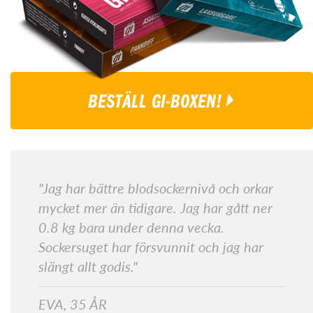
BESTÄLL GI-BOXEN!
"Jag har bättre blodsockernivå och orkar
mycket mer än tidigare. Jag har gått ner
0.8 kg bara under denna vecka.
Sockersuget har försvunnit och jag har
slängt allt godis."
EVA, 35 ÅR