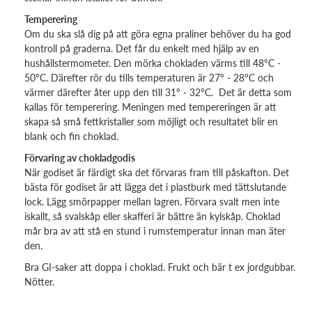
Temperering
Om du ska slå dig på att göra egna praliner behöver du ha god
kontroll på graderna. Det får du enkelt med hjälp av en
hushållstermometer. Den mörka chokladen värms till 48°C -
50°C. Därefter rör du tills temperaturen är 27° - 28°C och
värmer därefter åter upp den till 31° - 32°C. Det är detta som
kallas för temperering. Meningen med tempereringen är att
skapa så små fettkristaller som möjligt och resultatet blir en
blank och fin choklad.
Förvaring av chokladgodis
När godiset är färdigt ska det förvaras fram till påskafton. Det
bästa för godiset är att lägga det i plastburk med tättslutande
lock. Lägg smörpapper mellan lagren. Förvara svalt men inte
iskallt, så svalskåp eller skafferi är bättre än kylskåp. Choklad
mår bra av att stå en stund i rumstemperatur innan man äter
den.
Bra GI-saker att doppa i choklad. Frukt och bär t ex jordgubbar.
Nötter.