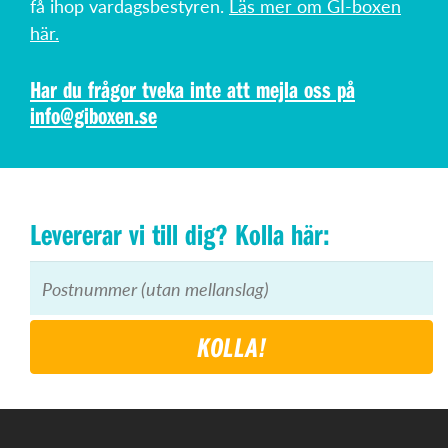
få ihop vardagsbestyren.
Läs mer om GI-boxen
här.
Har du frågor tveka inte att mejla oss på
info@giboxen.se
Levererar vi till dig? Kolla här:
KOLLA!