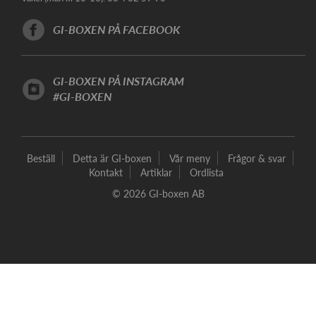
GI-BOXEN PÅ FACEBOOK
GI-BOXEN PÅ INSTAGRAM
#GI-BOXEN
Beställ
Detta är GI-boxen
Vår meny
Frågor & svar
Kontakt
Artiklar
Ordlista
© 2026 GI-boxen AB