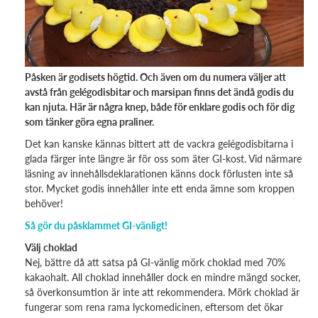
Påsken är godisets högtid. Och även om du numera väljer att
avstå från gelégodisbitar och marsipan finns det ändå godis du
kan njuta. Här är några knep, både för enklare godis och för dig
som tänker göra egna praliner.
Det kan kanske kännas bittert att de vackra gelégodisbitarna i
glada färger inte längre är för oss som äter GI-kost. Vid närmare
läsning av innehållsdeklarationen känns dock förlusten inte så
stor. Mycket godis innehåller inte ett enda ämne som kroppen
behöver!
Så gör du påsklammet GI-vänligt!
Välj choklad
Nej, bättre då att satsa på GI-vänlig mörk choklad med 70%
kakaohalt. All choklad innehåller dock en mindre mängd socker,
så överkonsumtion är inte att rekommendera. Mörk choklad är
fungerar som rena rama lyckomedicinen, eftersom det ökar