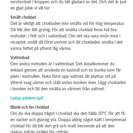
serotoninet i kroppen och du blir gladare av det. Och det är just
en glad påsk vi vill ha!
Smält choklad
Det är viktigt att chokladen inte smälts vid för hög temperatur.
Då blir den lätt grynig. För att smälta choklad finns två bra
metoder; i fett och i vattenbad. Om det ska vara smör med i
receptet, smält då först smöret och låt chokladen smälta i det
varma fettet på ytterst låg värme.
Vattenbad
Den andra metoden är i vattenbad. Det åstadkommer du
enklast genom att använda en kastrull och en bunke som får
plats i kastrullen. Koka först upp vattnet, låt plattan stå på
ytterst svag värme och ställ sedan bunken över. Lägg chokladen
i bunken och låt den smälta av värmen från vattnet.
Lyxiga påskrecept!
Blank och fin choklad
Om du ska doppa något i choklad ska den hålla 20°C för att få
en vacker och glansig yta. Doppa aldrig något kallt i tempererad
choklad för då blir den grå och matt beroende på att den
stelnar inifrån istället för utifrån.