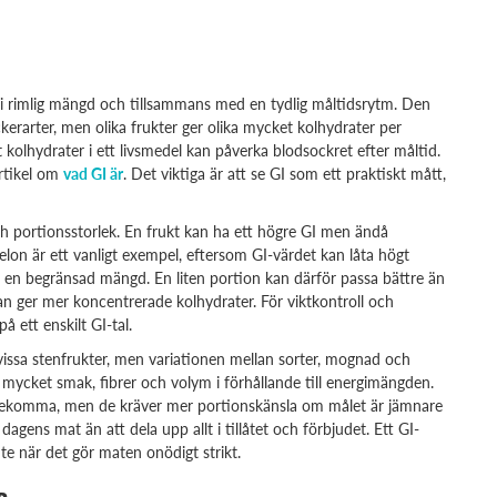
ts i rimlig mängd och tillsammans med en tydlig måltidsrytm. Den
ockerarter, men olika frukter ger olika mycket kolhydrater per
 kolhydrater i ett livsmedel kan påverka blodsockret efter måltid.
artikel om
vad GI är
. Det viktiga är att se GI som ett praktiskt mått,
ch portionsstorlek. En frukt kan ha ett högre GI men ändå
elon är ett vanligt exempel, eftersom GI-värdet kan låta högt
i en begränsad mängd. En liten portion kan därför passa bättre än
n ger mer koncentrerade kolhydrater. För viktkontroll och
å ett enskilt GI-tal.
h vissa stenfrukter, men variationen mellan sorter, mognad och
r mycket smak, fibrer och volym i förhållande till energimängden.
förekomma, men de kräver mer portionskänsla om målet är jämnare
 dagens mat än att dela upp allt i tillåtet och förbjudet. Ett GI-
inte när det gör maten onödigt strikt.