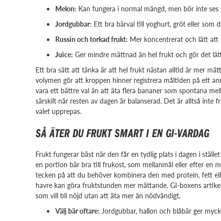
Melon:
Kan fungera i normal mängd, men bör inte ses so
Jordgubbar:
Ett bra bärval till yoghurt, gröt eller so
Russin och torkad frukt:
Mer koncentrerat och lätt att ö
Juice:
Ger mindre mättnad än hel frukt och gör det lätt
Ett bra sätt att tänka är att hel frukt nästan alltid är mer mä
volymen gör att kroppen hinner registrera måltiden på ett ann
vara ett bättre val än att äta flera bananer som spontana mell
särskilt när resten av dagen är balanserad. Det är alltså int
valet upprepas.
SÅ ÄTER DU FRUKT SMART I EN GI-VARDAG
Frukt fungerar bäst när den får en tydlig plats i dagen i ställ
en portion bär bra till frukost, som mellanmål eller efter en m
tecken på att du behöver kombinera den med protein, fett eller
havre kan göra fruktstunden mer mättande. GI-boxens artik
som vill bli nöjd utan att äta mer än nödvändigt.
Välj bär oftare:
Jordgubbar, hallon och blåbär ger mycke