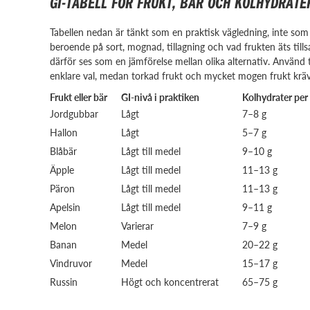
GI-TABELL FÖR FRUKT, BÄR OCH KOLHYDRATE
Tabellen nedan är tänkt som en praktisk vägledning, inte som 
beroende på sort, mognad, tillagning och vad frukten äts ti
därför ses som en jämförelse mellan olika alternativ. Använd t
enklare val, medan torkad frukt och mycket mogen frukt kräv
Frukt eller bär
GI-nivå i praktiken
Kolhydrater per
Jordgubbar
Lågt
7–8 g
Hallon
Lågt
5–7 g
Blåbär
Lågt till medel
9–10 g
Äpple
Lågt till medel
11–13 g
Päron
Lågt till medel
11–13 g
Apelsin
Lågt till medel
9–11 g
Melon
Varierar
7–9 g
Banan
Medel
20–22 g
Vindruvor
Medel
15–17 g
Russin
Högt och koncentrerat
65–75 g