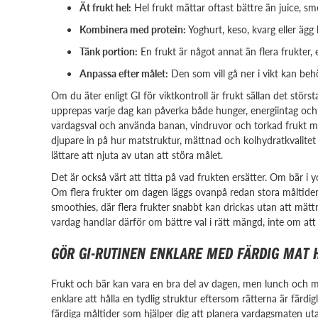
Ät frukt hel:
Hel frukt mättar oftast bättre än juice, smo
Kombinera med protein:
Yoghurt, keso, kvarg eller äg
Tänk portion:
En frukt är något annat än flera frukter, 
Anpassa efter målet:
Den som vill gå ner i vikt kan beh
Om du äter enligt GI för viktkontroll är frukt sällan det stö
upprepas varje dag kan påverka både hunger, energiintag och su
vardagsval och använda banan, vindruvor och torkad frukt 
djupare in på hur matstruktur, mättnad och kolhydratkvalitet
lättare att njuta av utan att störa målet.
Det är också värt att titta på vad frukten ersätter. Om bär i y
Om flera frukter om dagen läggs ovanpå redan stora måltider
smoothies, där flera frukter snabbt kan drickas utan att mättn
vardag handlar därför om bättre val i rätt mängd, inte om att g
GÖR GI-RUTINEN ENKLARE MED FÄRDIG MAT
Frukt och bär kan vara en bra del av dagen, men lunch och mi
enklare att hålla en tydlig struktur eftersom rätterna är färd
färdiga måltider som hjälper dig att planera vardagsmaten ut