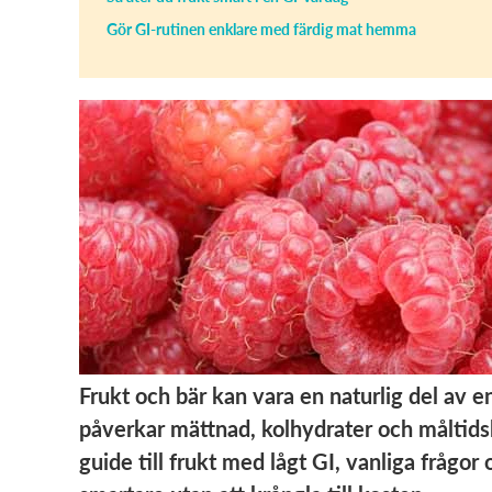
Gör GI-rutinen enklare med färdig mat hemma
Frukt och bär kan vara en naturlig del av e
påverkar mättnad, kolhydrater och måltidsba
guide till frukt med lågt GI, vanliga frågo