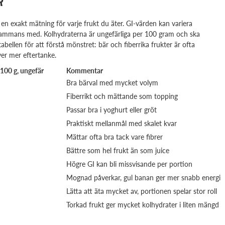
R
en exakt mätning för varje frukt du äter. GI-värden kan variera
llsammans med. Kolhydraterna är ungefärliga per 100 gram och ska
abellen för att förstå mönstret: bär och fiberrika frukter är ofta
er mer eftertanke.
 100 g, ungefär
Kommentar
Bra bärval med mycket volym
Fiberrikt och mättande som topping
Passar bra i yoghurt eller gröt
Praktiskt mellanmål med skalet kvar
Mättar ofta bra tack vare fibrer
Bättre som hel frukt än som juice
Högre GI kan bli missvisande per portion
Mognad påverkar, gul banan ger mer snabb energi
Lätta att äta mycket av, portionen spelar stor roll
Torkad frukt ger mycket kolhydrater i liten mängd