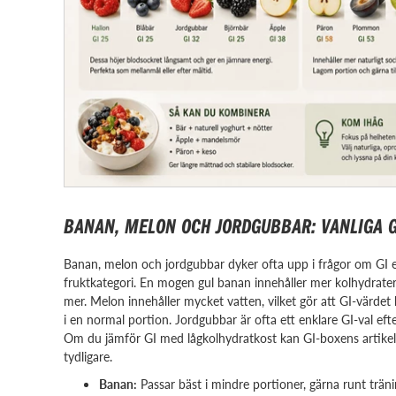
BANAN, MELON OCH JORDGUBBAR: VANLIGA G
Banan, melon och jordgubbar dyker ofta upp i frågor om GI 
fruktkategori. En mogen gul banan innehåller mer kolhydrat
mer. Melon innehåller mycket vatten, vilket gör att GI-värd
i en normal portion. Jordgubbar är ofta ett enklare GI-val ef
Om du jämför GI med lågkolhydratkost kan GI-boxens artik
tydligare.
Banan:
Passar bäst i mindre portioner, gärna runt träni