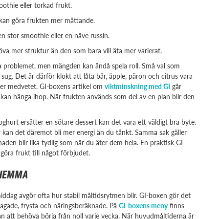
othie eller torkad frukt.
g kan göra frukten mer mättande.
en stor smoothie eller en näve russin.
öva mer struktur än den som bara vill äta mer varierat.
rsta problemet, men mängden kan ändå spela roll. Små val som
g. Det är därför klokt att låta bär, äpple, päron och citrus vara
mer medvetet. GI-boxens artikel om
viktminskning med GI
går
 kan hänga ihop. När frukten används som del av en plan blir den
oghurt ersätter en sötare dessert kan det vara ett väldigt bra byte.
 kan det däremot bli mer energi än du tänkt. Samma sak gäller
aden blir lika tydlig som när du äter dem hela. En praktisk GI-
öra frukt till något förbjudet.
 HEMMA
ddag avgör ofta hur stabil måltidsrytmen blir. GI-boxen gör det
iglagade, frysta och näringsberäknade. På
GI-boxens meny
finns
an att behöva börja från noll varje vecka. När huvudmåltiderna är