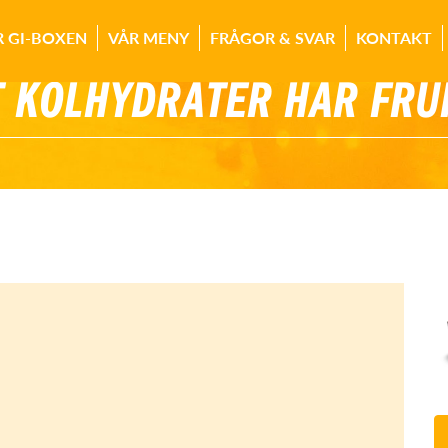
R GI-BOXEN
VÅR MENY
FRÅGOR & SVAR
KONTAKT
 KOLHYDRATER HAR FRU