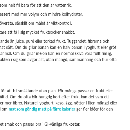
m helt fri bara för att den är vattenrik.
m dessert med mer volym och mindre kolhydrater.
veräta, särskilt om målet är viktkontroll.
are att få i sig mycket fruktsocker snabbt.
ttande än juice, puré eller torkad frukt. Tuggandet, fibrerna och
at sätt. Om du gillar banan kan en halv banan i yoghurt eller gröt
anmål. Om du gillar melon kan en normal skiva vara fullt rimlig,
e frukten i sig som avgör allt, utan mängd, sammanhang och hur ofta
et för att bli småätande utan plan. För många passar en frukt eller
åltid. Om du ofta blir hungrig kort efter frukt kan det vara ett
 mer fibrer. Naturell yoghurt, keso, ägg, nötter i liten mängd eller
el om
mat som gör dig mätt på färre kalorier
ger fler idéer för den
t smak och passar bra i GI-vänliga frukostar.