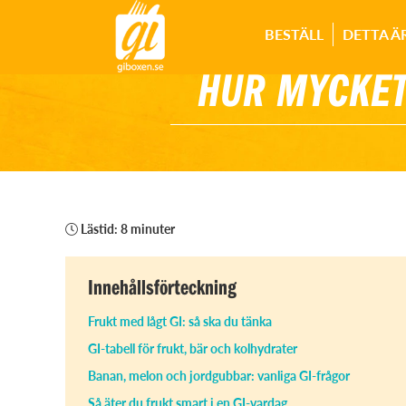
BESTÄLL
DETTA Ä
HUR MYCKET
Lästid: 8 minuter
Innehållsförteckning
Frukt med lågt GI: så ska du tänka
GI-tabell för frukt, bär och kolhydrater
Banan, melon och jordgubbar: vanliga GI-frågor
Så äter du frukt smart i en GI-vardag