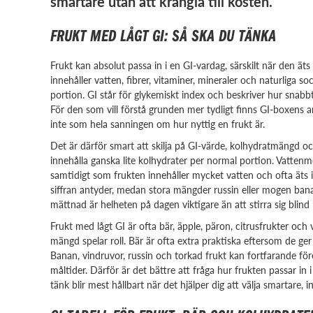
smartare utan att krångla till kosten.
FRUKT MED LÅGT GI: SÅ SKA DU TÄNKA
Frukt kan absolut passa in i en GI-vardag, särskilt när den ä
innehåller vatten, fibrer, vitaminer, mineraler och naturliga s
portion. GI står för glykemiskt index och beskriver hur snabbt
För den som vill förstå grunden mer tydligt finns GI-boxens 
inte som hela sanningen om hur nyttig en frukt är.
Det är därför smart att skilja på GI-värde, kolhydratmängd o
innehålla ganska lite kolhydrater per normal portion. Vattenm
samtidigt som frukten innehåller mycket vatten och ofta äts 
siffran antyder, medan stora mängder russin eller mogen bana
mättnad är helheten på dagen viktigare än att stirra sig blind p
Frukt med lågt GI är ofta bär, äpple, päron, citrusfrukter oc
mängd spelar roll. Bär är ofta extra praktiska eftersom de ge
Banan, vindruvor, russin och torkad frukt kan fortfarande 
måltider. Därför är det bättre att fråga hur frukten passar in i
tänk blir mest hållbart när det hjälper dig att välja smartare, 