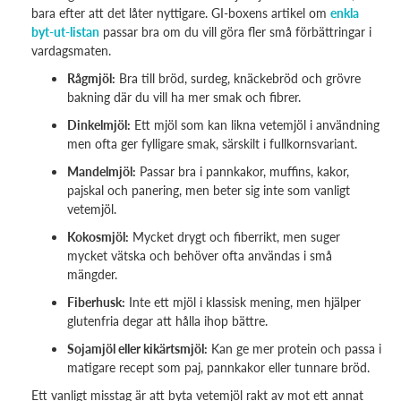
bara efter att det låter nyttigare. GI-boxens artikel om
enkla
byt-ut-listan
passar bra om du vill göra fler små förbättringar i
vardagsmaten.
Rågmjöl:
Bra till bröd, surdeg, knäckebröd och grövre
bakning där du vill ha mer smak och fibrer.
Dinkelmjöl:
Ett mjöl som kan likna vetemjöl i användning
men ofta ger fylligare smak, särskilt i fullkornsvariant.
Mandelmjöl:
Passar bra i pannkakor, muffins, kakor,
pajskal och panering, men beter sig inte som vanligt
vetemjöl.
Kokosmjöl:
Mycket drygt och fiberrikt, men suger
mycket vätska och behöver ofta användas i små
mängder.
Fiberhusk:
Inte ett mjöl i klassisk mening, men hjälper
glutenfria degar att hålla ihop bättre.
Sojamjöl eller kikärtsmjöl:
Kan ge mer protein och passa i
matigare recept som paj, pannkakor eller tunnare bröd.
Ett vanligt misstag är att byta vetemjöl rakt av mot ett annat