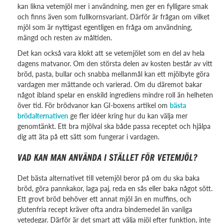
kan likna vetemjöl mer i användning, men ger en fylligare smak
och finns även som fullkornsvariant. Därför är frågan om vilket
mjöl som är nyttigast egentligen en fråga om användning,
mängd och resten av måltiden.
Det kan också vara klokt att se vetemjölet som en del av hela
dagens matvanor. Om den största delen av kosten består av vitt
bröd, pasta, bullar och snabba mellanmål kan ett mjölbyte göra
vardagen mer mättande och varierad. Om du däremot bakar
något ibland spelar en enskild ingrediens mindre roll än helheten
över tid. För brödvanor kan GI-boxens artikel om
bästa
brödalternativen
ge fler idéer kring hur du kan välja mer
genomtänkt. Ett bra mjölval ska både passa receptet och hjälpa
dig att äta på ett sätt som fungerar i vardagen.
VAD KAN MAN ANVÄNDA I STÄLLET FÖR VETEMJÖL?
Det bästa alternativet till vetemjöl beror på om du ska baka
bröd, göra pannkakor, laga paj, reda en sås eller baka något sött.
Ett grovt bröd behöver ett annat mjöl än en muffins, och
glutenfria recept kräver ofta andra bindemedel än vanliga
vetedegar. Därför är det smart att välja mjöl efter funktion, inte