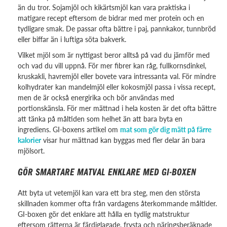
än du tror. Sojamjöl och kikärtsmjöl kan vara praktiska i
matigare recept eftersom de bidrar med mer protein och en
tydligare smak. De passar ofta bättre i paj, pannkakor, tunnbröd
eller biffar än i luftiga söta bakverk.
Vilket mjöl som är nyttigast beror alltså på vad du jämför med
och vad du vill uppnå. För mer fibrer kan råg, fullkornsdinkel,
kruskakli, havremjöl eller bovete vara intressanta val. För mindre
kolhydrater kan mandelmjöl eller kokosmjöl passa i vissa recept,
men de är också energirika och bör användas med
portionskänsla. För mer mättnad i hela kosten är det ofta bättre
att tänka på måltiden som helhet än att bara byta en
ingrediens. GI-boxens artikel om
mat som gör dig mätt på färre
kalorier
visar hur mättnad kan byggas med fler delar än bara
mjölsort.
GÖR SMARTARE MATVAL ENKLARE MED GI-BOXEN
Att byta ut vetemjöl kan vara ett bra steg, men den största
skillnaden kommer ofta från vardagens återkommande måltider.
GI-boxen gör det enklare att hålla en tydlig matstruktur
eftersom rätterna är färdiglagade, frysta och näringsberäknade