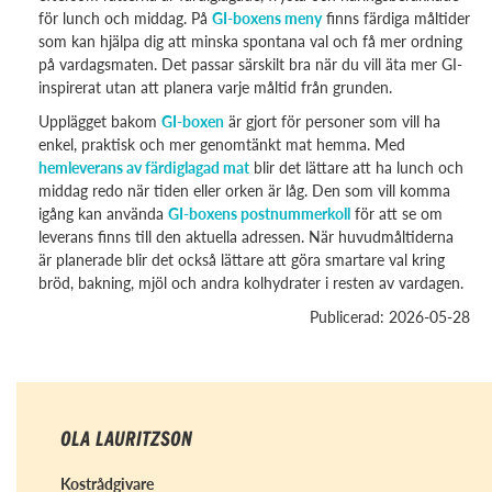
för lunch och middag. På
GI-boxens meny
finns färdiga måltider
som kan hjälpa dig att minska spontana val och få mer ordning
på vardagsmaten. Det passar särskilt bra när du vill äta mer GI-
inspirerat utan att planera varje måltid från grunden.
Upplägget bakom
GI-boxen
är gjort för personer som vill ha
enkel, praktisk och mer genomtänkt mat hemma. Med
hemleverans av färdiglagad mat
blir det lättare att ha lunch och
middag redo när tiden eller orken är låg. Den som vill komma
igång kan använda
GI-boxens postnummerkoll
för att se om
leverans finns till den aktuella adressen. När huvudmåltiderna
är planerade blir det också lättare att göra smartare val kring
bröd, bakning, mjöl och andra kolhydrater i resten av vardagen.
Publicerad: 2026-05-28
OLA LAURITZSON
Kostrådgivare