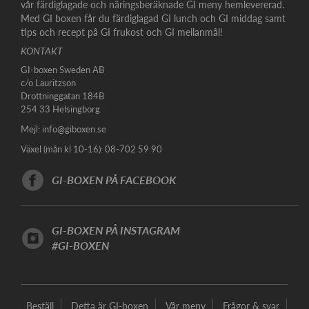
vår färdiglagade och näringsberäknade GI meny hemlevererad.
Med GI boxen får du färdiglagad GI lunch och GI middag samt
tips och recept på GI frukost och GI mellanmål!
KONTAKT
GI-boxen Sweden AB
c/o Lauritzson
Drottninggatan 184B
254 33 Helsingborg
Mejl:
info@giboxen.se
Växel (mån kl 10-16): 08-702 59 90
GI-BOXEN PÅ FACEBOOK
GI-BOXEN PÅ INSTAGRAM
#GI-BOXEN
Beställ
Detta är GI-boxen
Vår meny
Frågor & svar