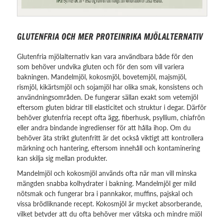
GLUTENFRIA OCH MER PROTEINRIKA MJÖLALTERNATIV
Glutenfria mjölalternativ kan vara användbara både för den
som behöver undvika gluten och för den som vill variera
bakningen. Mandelmjöl, kokosmjöl, bovetemjöl, majsmjöl,
rismjöl, kikärtsmjöl och sojamjöl har olika smak, konsistens och
användningsområden. De fungerar sällan exakt som vetemjöl
eftersom gluten bidrar till elasticitet och struktur i degar. Därför
behöver glutenfria recept ofta ägg, fiberhusk, psyllium, chiafrön
eller andra bindande ingredienser för att hålla ihop. Om du
behöver äta strikt glutenfritt är det också viktigt att kontrollera
märkning och hantering, eftersom innehåll och kontaminering
kan skilja sig mellan produkter.
Mandelmjöl och kokosmjöl används ofta när man vill minska
mängden snabba kolhydrater i bakning. Mandelmjöl ger mild
nötsmak och fungerar bra i pannkakor, muffins, pajskal och
vissa brödliknande recept. Kokosmjöl är mycket absorberande,
vilket betyder att du ofta behöver mer vätska och mindre mjöl