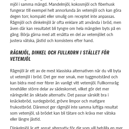
mjöl i samma mängd. Mandelmjöl, kokosmjöl och fiberhusk
fungerar till exempel helt annorlunda än vetemjöl och kan göra
degen torr, kompakt eller smulig om receptet inte anpassas.
Rågmjöl och dinkelmjöl är ofta enklare att använda i bröd, men
även där kan resultatet bli tyngre om hela mängden byts på en
gång. Börja gärna med att ersätta en del av vetemjölet och
justera vätska, jästid och konsistens efter hand.
RÅGMJÖL, DINKEL OCH FULLKORN I STÄLLET FÖR
VETEMJÖL
Rågmjöl är ett av de mest klassiska alternativen när du vill byta
ut vetemjöl i bröd. Det ger mer smak, mer tuggmotstånd och
kan bidra med mer fibrer än vanligt vitt vetemjöl. Fullkornsråg
innehåller större delar av sädeskornet, vilket gör det mer
näringsrikt än siktade alternativ. Det passar särskilt bra i
knäckebröd, surdegsbröd, grövre limpor och matigare
frukostbröd. Däremot ger rågmjöl inte samma luftiga resultat
som vetemjöl, så brödet kan bli tätare och kräva mer vätska
eller längre jästid.
Dinkelmjöl är ett annat alternativ för dig som vill behålla en mer