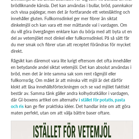
brödliknande känsla. Det kan användas i bullar, bröd, pannkakor
och vissa pajdegar, men det är fortfarande ett vetesläkting och
innehåller gluten. Fullkornsdinkel ger mer fibrer än siktat
dinkelmjöl och kan vara ett mer mättande val i vardagen. Om
du vill göra övergången enklare kan du börja med att byta ut en
del av vetemjölet mot dinkel eller fullkornsdinkel. På så sätt får
du mer smak och fibrer utan att receptet förändras för mycket
direkt.
Rågsikt kan däremot vara lite lurigt eftersom det ofta innehåller
en betydande andel siktat vetemjöl. Det kan absolut användas i
bröd, men det är inte samma sak som rent rågmjöl eller
fullkornsråg. Om målet är att minska vitt mjöl är det därför
klokt att läsa innehållsförteckningen och se vad mjölet faktiskt
består av. Samma tänk gäller andra kolhydratkällor i vardagen,
där GI-boxens artikel om alternativ
i stället för potatis, pasta
och ris
kan ge fler praktiska idéer. Det handlar inte om att göra
maten perfekt, utan om att välja bättre baser oftare.