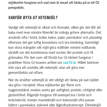
mjölsorter fungerar och vad som är smart att tänka på ur ett GI-
perspektiv.
VARFÖR BYTA UT VETEMJÖL?
Vanligt vitt vetemjöl är siktat och finmalet, vilket gör det lätt att
baka med men mindre fiberrikt än många grövre alternativ. Det
används ofta i bröd, bullar, kakor, pajer, pannkakor och pizzadeg
eftersom det ger luftig konsistens och bra bindning. Samtidigt
kan stora mängder vitt mjöl göra måltider mindre mättande,
särskilt om det kombineras med socker, lite protein och få
grönsaker. För den som vill förstå hur GI-tänket fungerar i
praktiken finns GI-boxens artikel om
vad GI är
. Målet behöver
inte vara att undvika allt vetemjöl, utan att göra mer
genomtänkta val oftare.
När du ersätter vetemjöl är det viktigt att tänka på vad mjölet
ska göra i receptet. Vissa mjölsorter ger fibrer och
tuggmotstånd, medan andra ger saftighet, protein, nötighet eller
glutenfrihet. Rågmjöl fungerar till exempel bra i bröd och
knäckebröd, medan mandelmjöl och kokosmjöl ofta passar
bättre i pannkakor, bakverk eller lågkolhydratrecept. Dinkelmjöl