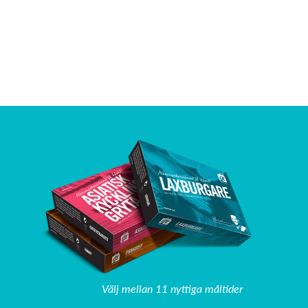
Välj mellan 11 nyttiga måltider