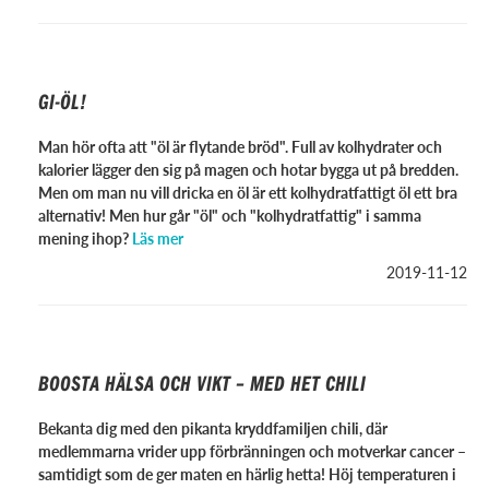
GI-ÖL!
Man hör ofta att "öl är flytande bröd". Full av kolhydrater och
kalorier lägger den sig på magen och hotar bygga ut på bredden.
Men om man nu vill dricka en öl är ett kolhydratfattigt öl ett bra
alternativ! Men hur går "öl" och "kolhydratfattig" i samma
mening ihop?
Läs mer
2019-11-12
BOOSTA HÄLSA OCH VIKT – MED HET CHILI
Bekanta dig med den pikanta kryddfamiljen chili, där
medlemmarna vrider upp förbränningen och motverkar cancer –
samtidigt som de ger maten en härlig hetta! Höj temperaturen i