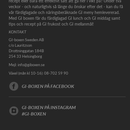
recept eller bara ett effektivt sätt att gå ner i vikt på? Under två
veckor - och naturligtvis så länge du önskar efter det - kan du få
vår färdiglagade och näringsberäknade GI meny hemlevererad.
Med GI boxen får du färdiglagad GI lunch och GI middag samt
tips och recept på GI frukost och GI mellanmål!
KONTAKT
GI-boxen Sweden AB
c/o Lauritzson
Drottninggatan 184B
254 33 Helsingborg
Mejl:
info@giboxen.se
Växel (mån kl 10-16): 08-702 59 90
GI-BOXEN PÅ FACEBOOK
GI-BOXEN PÅ INSTAGRAM
#GI-BOXEN