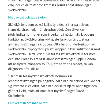
söka hjälp”, säger David Strömbeck som är VD för OneLab som
erbjuder enkla tester för att mäta bland annat rubbningar i
sköldkörteln.
Njut av ost och tappa kilon!
Sköldkörteln, som också kallas tyroidea, sitter på halsens
framsida strax nedanför struphuvudet. Den tillverkar
nödvändiga hormoner som inverkar på nästan alla kroppens
funktioner. Sköldkörtelns viktigaste funktion är att styra
ämnesomsättningen i kroppen. Ofta beror underfunktion av
sköldkörteln, hypotyreos, på att kroppen bildar antikroppar mot
sköldkörteln. Detta leder i sin tur till att sköldkörteln förstörs
och inte klarar av att hålla ämnesomsättningen uppe. Genom
att analysera mängden av TSH, ett hormon i blodet, så kan
diagnosen ofta ställas.
”Har man för mycket sköldkörtelhormon går
ämnesomsättningen på högvarv. Man kan bli nervös och känner
sig irriterad eller varm. Man kan också få hjärtklappningar och
går ner i vikt, trots att man äter mycket”, säger David
Strömbeck.
Hur vet man om man är fet?