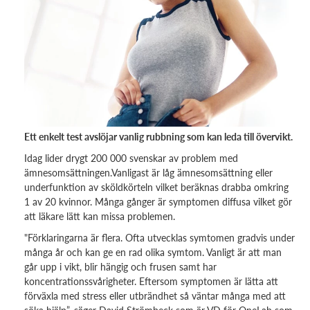
Ett enkelt test avslöjar vanlig rubbning som kan leda till övervikt.
Idag lider drygt 200 000 svenskar av problem med
ämnesomsättningen.Vanligast är låg ämnesomsättning eller
underfunktion av sköldkörteln vilket beräknas drabba omkring
1 av 20 kvinnor. Många gånger är symptomen diffusa vilket gör
att läkare lätt kan missa problemen.
"Förklaringarna är flera. Ofta utvecklas symtomen gradvis under
många år och kan ge en rad olika symtom. Vanligt är att man
går upp i vikt, blir hängig och frusen samt har
koncentrationssvårigheter. Eftersom symptomen är lätta att
förväxla med stress eller utbrändhet så väntar många med att