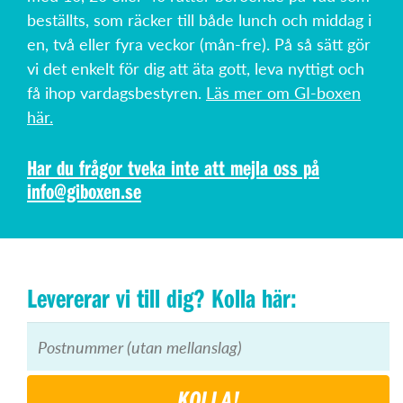
beställts, som räcker till både lunch och middag i
en, två eller fyra veckor (mån-fre). På så sätt gör
vi det enkelt för dig att äta gott, leva nyttigt och
få ihop vardagsbestyren.
Läs mer om GI-boxen
här.
Har du frågor tveka inte att mejla oss på
info@giboxen.se
Levererar vi till dig? Kolla här:
KOLLA!