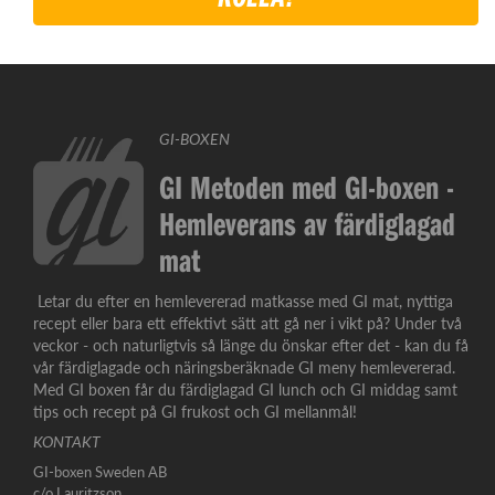
GI-BOXEN
GI Metoden med GI-boxen -
Hemleverans av färdiglagad
mat
Letar du efter en hemlevererad matkasse med GI mat, nyttiga
recept eller bara ett effektivt sätt att gå ner i vikt på? Under två
veckor - och naturligtvis så länge du önskar efter det - kan du få
vår färdiglagade och näringsberäknade GI meny hemlevererad.
Med GI boxen får du färdiglagad GI lunch och GI middag samt
tips och recept på GI frukost och GI mellanmål!
KONTAKT
GI-boxen Sweden AB
c/o Lauritzson