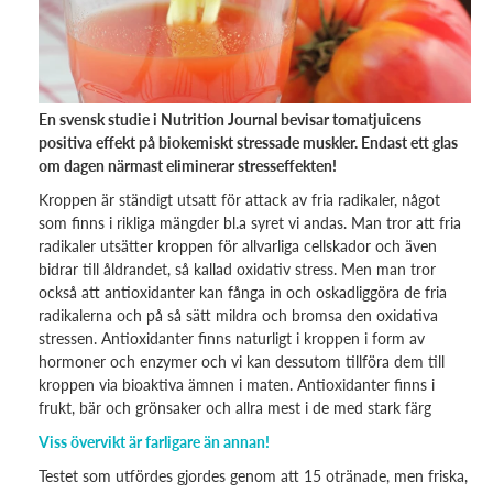
En svensk studie i Nutrition Journal bevisar tomatjuicens
positiva effekt på biokemiskt stressade muskler. Endast ett glas
om dagen närmast eliminerar stresseffekten!
Kroppen är ständigt utsatt för attack av fria radikaler, något
som finns i rikliga mängder bl.a syret vi andas. Man tror att fria
radikaler utsätter kroppen för allvarliga cellskador och även
bidrar till åldrandet, så kallad oxidativ stress. Men man tror
också att antioxidanter kan fånga in och oskadliggöra de fria
radikalerna och på så sätt mildra och bromsa den oxidativa
stressen. Antioxidanter finns naturligt i kroppen i form av
hormoner och enzymer och vi kan dessutom tillföra dem till
kroppen via bioaktiva ämnen i maten. Antioxidanter finns i
frukt, bär och grönsaker och allra mest i de med stark färg
Viss övervikt är farligare än annan!
Testet som utfördes gjordes genom att 15 otränade, men friska,