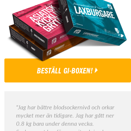
BESTÄLL GI-BOXEN!
"Jag har bättre blodsockernivå och orkar
mycket mer än tidigare. Jag har gått ner
0.8 kg bara under denna vecka.