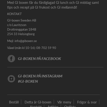
Med GI boxen får du färdiglagad GI lunch och GI middag samt
tips och recept på GI frukost och GI mellanmål!
KONTAKT
GI-boxen Sweden AB
c/o Lauritzson
Drottninggatan 184B
254 33 Helsingborg
Mejl:
info@giboxen.se
Växel (mån kl 10-16): 08-702 59 90
GI-BOXEN PÅ FACEBOOK
GI-BOXEN PÅ INSTAGRAM
#GI-BOXEN
Beställ
Detta är GI-boxen
Vår meny
Frågor & svar
Kontakt
Artiklar
Ordlista