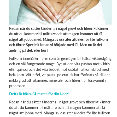
Redan när du sätter tänderna i något grovt och fiberrikt känner
du att du kommer bli mättare och att magen kommer att få
något att jobba med. Många av oss äter alldeles för lite fullkorn
och fibrer. Speciellt innan vi började med GI. Men nu är det
ändring på det, eller hur?
Fullkorn innehåller fibrer som är genvägen till hälsa, viktnedgång
och en väl fungerande mage. Byt ut den vita pastan mot vildris
eller quinoa och det vita brödet mot osötat fullkornsbröd med
hela korn. Vitt bröd, vit pasta, polerat ris har förfinats så till den
milda grad att vitaminer, mineraler och fibrer har försvunnit i
processen.
Detta är bästa GI-maten för din ålder!
Redan när du sätter tänderna i något grovt och fiberrikt känner
du att du kommer bli mättare och att magen kommer att få
något att jobba med. Många av oss äter alldeles för lite fullkorn