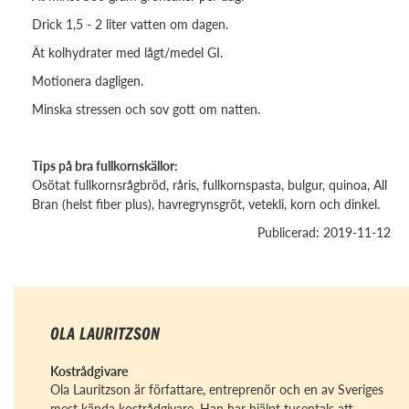
Drick 1,5 - 2 liter vatten om dagen.
Ät kolhydrater med lågt/medel GI.
Motionera dagligen.
Minska stressen och sov gott om natten.
Tips på bra fullkornskällor:
Osötat fullkornsrågbröd, råris, fullkornspasta, bulgur, quinoa, All
Bran (helst fiber plus), havregrynsgröt, vetekli, korn och dinkel.
Publicerad: 2019-11-12
OLA LAURITZSON
Kostrådgivare
Ola Lauritzson är författare, entreprenör och en av Sveriges
mest kända kostrådgivare. Han har hjälpt tusentals att