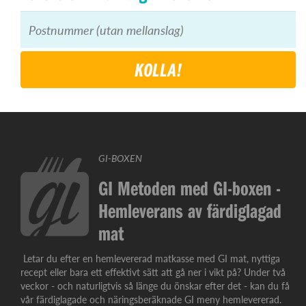
KOLLA!
GI-BOXEN
GI Metoden med GI-boxen -
Hemleverans av färdiglagad
mat
Letar du efter en hemlevererad matkasse med GI mat, nyttiga
recept eller bara ett effektivt sätt att gå ner i vikt på? Under två
veckor - och naturligtvis så länge du önskar efter det - kan du få
vår färdiglagade och näringsberäknade GI meny hemlevererad.