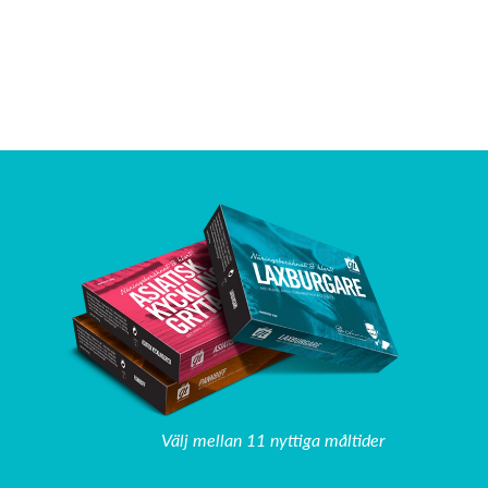
Välj mellan 11 nyttiga måltider