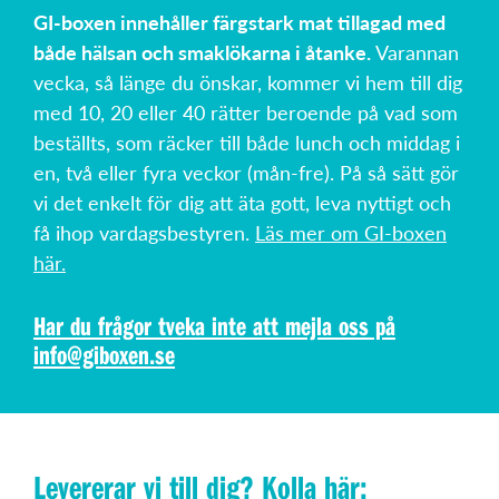
GI-boxen innehåller färgstark mat tillagad med
både hälsan och smaklökarna i åtanke.
Varannan
vecka, så länge du önskar, kommer vi hem till dig
med 10, 20 eller 40 rätter beroende på vad som
beställts, som räcker till både lunch och middag i
en, två eller fyra veckor (mån-fre). På så sätt gör
vi det enkelt för dig att äta gott, leva nyttigt och
få ihop vardagsbestyren.
Läs mer om GI-boxen
här.
Har du frågor tveka inte att mejla oss på
info@giboxen.se
Levererar vi till dig? Kolla här: