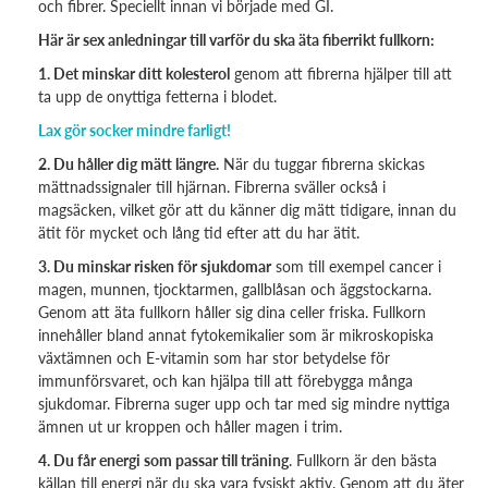
och fibrer. Speciellt innan vi började med GI.
Här är sex anledningar till varför du ska äta fiberrikt fullkorn:
1. Det minskar ditt kolesterol
genom att fibrerna hjälper till att
ta upp de onyttiga fetterna i blodet.
Lax gör socker mindre farligt!
2. Du håller dig mätt längre.
När du tuggar fibrerna skickas
mättnadssignaler till hjärnan. Fibrerna sväller också i
magsäcken, vilket gör att du känner dig mätt tidigare, innan du
ätit för mycket och lång tid efter att du har ätit.
3. Du minskar risken för sjukdomar
som till exempel cancer i
magen, munnen, tjocktarmen, gallblåsan och äggstockarna.
Genom att äta fullkorn håller sig dina celler friska. Fullkorn
innehåller bland annat fytokemikalier som är mikroskopiska
växtämnen och E-vitamin som har stor betydelse för
immunförsvaret, och kan hjälpa till att förebygga många
sjukdomar. Fibrerna suger upp och tar med sig mindre nyttiga
ämnen ut ur kroppen och håller magen i trim.
4. Du får energi som passar till träning
. Fullkorn är den bästa
källan till energi när du ska vara fysiskt aktiv. Genom att du äter