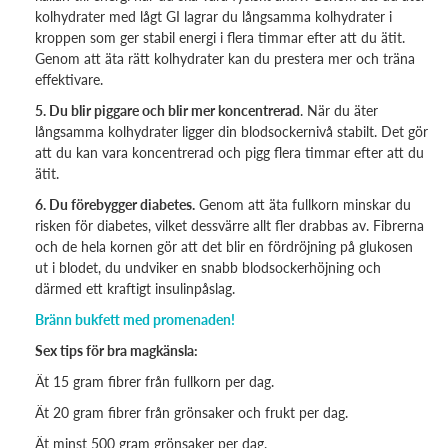
kolhydrater med lågt GI lagrar du långsamma kolhydrater i
kroppen som ger stabil energi i flera timmar efter att du ätit.
Genom att äta rätt kolhydrater kan du prestera mer och träna
effektivare.
5. Du blir piggare och blir mer koncentrerad
. När du äter
långsamma kolhydrater ligger din blodsockernivå stabilt. Det gör
att du kan vara koncentrerad och pigg flera timmar efter att du
ätit.
6. Du förebygger diabetes.
Genom att äta fullkorn minskar du
risken för diabetes, vilket dessvärre allt fler drabbas av. Fibrerna
och de hela kornen gör att det blir en fördröjning på glukosen
ut i blodet, du undviker en snabb blodsockerhöjning och
därmed ett kraftigt insulinpåslag.
Bränn bukfett med promenaden!
Sex tips för bra magkänsla:
Ät 15 gram fibrer från fullkorn per dag.
Ät 20 gram fibrer från grönsaker och frukt per dag.
Ät minst 500 gram grönsaker per dag.