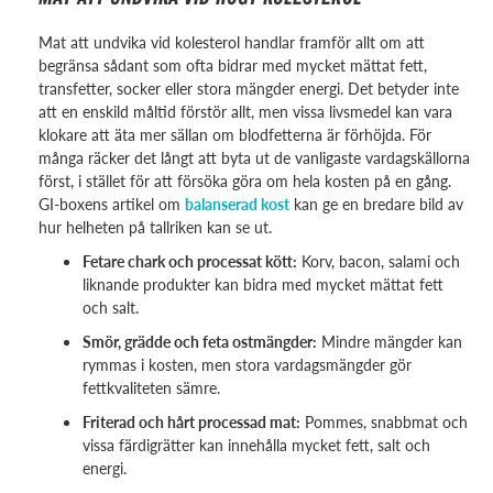
Mat att undvika vid kolesterol handlar framför allt om att
begränsa sådant som ofta bidrar med mycket mättat fett,
transfetter, socker eller stora mängder energi. Det betyder inte
att en enskild måltid förstör allt, men vissa livsmedel kan vara
klokare att äta mer sällan om blodfetterna är förhöjda. För
många räcker det långt att byta ut de vanligaste vardagskällorna
först, i stället för att försöka göra om hela kosten på en gång.
GI-boxens artikel om
balanserad kost
kan ge en bredare bild av
hur helheten på tallriken kan se ut.
Fetare chark och processat kött:
Korv, bacon, salami och
liknande produkter kan bidra med mycket mättat fett
och salt.
Smör, grädde och feta ostmängder:
Mindre mängder kan
rymmas i kosten, men stora vardagsmängder gör
fettkvaliteten sämre.
Friterad och hårt processad mat:
Pommes, snabbmat och
vissa färdigrätter kan innehålla mycket fett, salt och
energi.