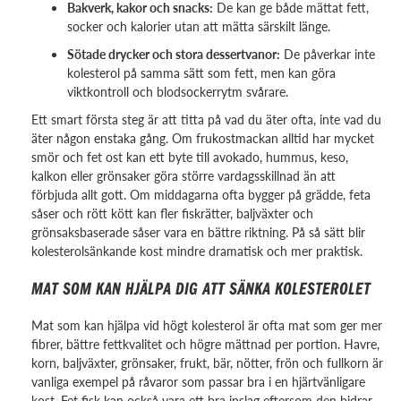
Bakverk, kakor och snacks:
De kan ge både mättat fett,
socker och kalorier utan att mätta särskilt länge.
Sötade drycker och stora dessertvanor:
De påverkar inte
kolesterol på samma sätt som fett, men kan göra
viktkontroll och blodsockerrytm svårare.
Ett smart första steg är att titta på vad du äter ofta, inte vad du
äter någon enstaka gång. Om frukostmackan alltid har mycket
smör och fet ost kan ett byte till avokado, hummus, keso,
kalkon eller grönsaker göra större vardagsskillnad än att
förbjuda allt gott. Om middagarna ofta bygger på grädde, feta
såser och rött kött kan fler fiskrätter, baljväxter och
grönsaksbaserade såser vara en bättre riktning. På så sätt blir
kolesterolsänkande kost mindre dramatisk och mer praktisk.
MAT SOM KAN HJÄLPA DIG ATT SÄNKA KOLESTEROLET
Mat som kan hjälpa vid högt kolesterol är ofta mat som ger mer
fibrer, bättre fettkvalitet och högre mättnad per portion. Havre,
korn, baljväxter, grönsaker, frukt, bär, nötter, frön och fullkorn är
vanliga exempel på råvaror som passar bra i en hjärtvänligare
kost. Fet fisk kan också vara ett bra inslag eftersom den bidrar