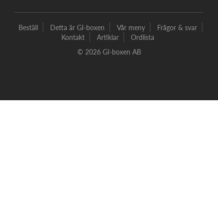
Beställ
Detta är GI-boxen
Vår meny
Frågor & svar
Kontakt
Artiklar
Ordlista
© 2026 GI-boxen AB