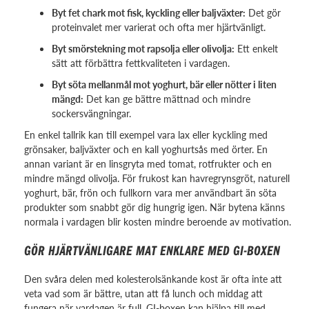
Byt fet chark mot fisk, kyckling eller baljväxter:
Det gör
proteinvalet mer varierat och ofta mer hjärtvänligt.
Byt smörstekning mot rapsolja eller olivolja:
Ett enkelt
sätt att förbättra fettkvaliteten i vardagen.
Byt söta mellanmål mot yoghurt, bär eller nötter i liten
mängd:
Det kan ge bättre mättnad och mindre
sockersvängningar.
En enkel tallrik kan till exempel vara lax eller kyckling med
grönsaker, baljväxter och en kall yoghurtsås med örter. En
annan variant är en linsgryta med tomat, rotfrukter och en
mindre mängd olivolja. För frukost kan havregrynsgröt, naturell
yoghurt, bär, frön och fullkorn vara mer användbart än söta
produkter som snabbt gör dig hungrig igen. När bytena känns
normala i vardagen blir kosten mindre beroende av motivation.
GÖR HJÄRTVÄNLIGARE MAT ENKLARE MED GI-BOXEN
Den svåra delen med kolesterolsänkande kost är ofta inte att
veta vad som är bättre, utan att få lunch och middag att
fungera när vardagen är full. GI-boxen kan hjälpa till med