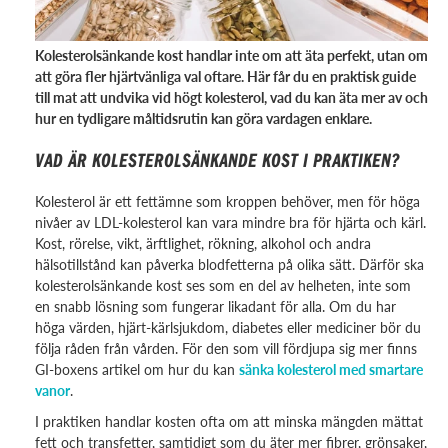
Kolesterolsänkande kost handlar inte om att äta perfekt, utan om
att göra fler hjärtvänliga val oftare. Här får du en praktisk guide
till mat att undvika vid högt kolesterol, vad du kan äta mer av och
hur en tydligare måltidsrutin kan göra vardagen enklare.
VAD ÄR KOLESTEROLSÄNKANDE KOST I PRAKTIKEN?
Kolesterol är ett fettämne som kroppen behöver, men för höga
nivåer av LDL-kolesterol kan vara mindre bra för hjärta och kärl.
Kost, rörelse, vikt, ärftlighet, rökning, alkohol och andra
hälsotillstånd kan påverka blodfetterna på olika sätt. Därför ska
kolesterolsänkande kost ses som en del av helheten, inte som
en snabb lösning som fungerar likadant för alla. Om du har
höga värden, hjärt-kärlsjukdom, diabetes eller mediciner bör du
följa råden från vården. För den som vill fördjupa sig mer finns
GI-boxens artikel om hur du kan
sänka kolesterol med smartare
vanor
.
I praktiken handlar kosten ofta om att minska mängden mättat
fett och transfetter, samtidigt som du äter mer fibrer, grönsaker,