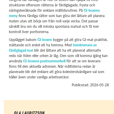
strukturen eftersom rätterna är färdiglagade, frysta och
näringsberäknade för enklare måltidsrutiner. På
GI-boxens
meny
finns färdiga rätter som kan göra det lättare att planera
maten utan att börja om från noll varje vecka. Det passar
särskilt bra om du vill minska spontana matval och få mer
kontroll över portionerna.
Upplägget bakom
GI-boxen
bygger på att göra GI-mat praktisk,
mättande och enkel att ha hemma. Med
hemleverans av
färdiglagad mat
blir det lättare att ha ett planerat alternativ
redo när tiden eller orken är låg. Den som vill komma igång kan
använda
GI-boxens postnummerkoll
för att se om leverans
finns till den aktuella adressen. När måltiderna redan är
planerade blir det enklare att göra kolesterolvänligare val som
håller även under vanliga arbetsveckor.
Publicerad: 2026-05-28
OLA LAURITZSON