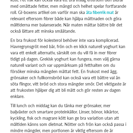
med omättade fetter, men mängd och helhet spelar fortfarande
roll. GI-boxens artikel om varför man ska
äta fiberrik mat
är
relevant eftersom fibrer både kan hjälpa mättnaden och göra
måltiderna mer balanserade. När maten mättar bättre blir det
också lättare att minska småätande.
En bra frukost för kolesterol behöver inte vara komplicerad.
Havregrynsgröt med bär, frön och en klick naturell yoghurt kan
vara ett enkelt alternativ, särskilt om du vill få in mer fibrer
tidigt på dagen. Grekisk yoghurt kan fungera, men välj gärna
naturell variant och var uppmärksam på fetthalten om du
försöker minska mängden mättat fett. En frukost med ägg,
grönsaker och fullkornsbröd kan också vara ett bättre val än
söta flingor, vitt bröd och stora mängder smör. Det viktigaste är
att frukosten hjälper dig att bli mätt och gör resten av dagen
enklare.
Till lunch och middag kan du tänka mer grönsaker, mer
baljväxter och smartare proteinkällor. Linser, bönor, kikärtor,
kyckling, fisk och magrare kött kan ge bra variation utan att
måltiden känns som dietmat. Nötter och frön kan också passa i
mindre mängder, men portionen är viktig eftersom de är