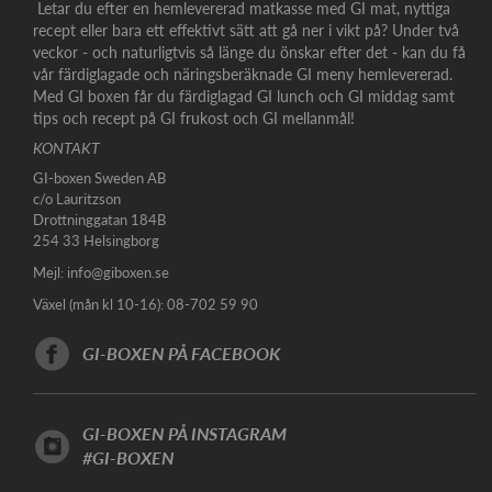
Letar du efter en hemlevererad matkasse med GI mat, nyttiga
recept eller bara ett effektivt sätt att gå ner i vikt på? Under två
veckor - och naturligtvis så länge du önskar efter det - kan du få
vår färdiglagade och näringsberäknade GI meny hemlevererad.
Med GI boxen får du färdiglagad GI lunch och GI middag samt
tips och recept på GI frukost och GI mellanmål!
KONTAKT
GI-boxen Sweden AB
c/o Lauritzson
Drottninggatan 184B
254 33 Helsingborg
Mejl:
info@giboxen.se
Växel (mån kl 10-16): 08-702 59 90
GI-BOXEN PÅ FACEBOOK
GI-BOXEN PÅ INSTAGRAM
#GI-BOXEN