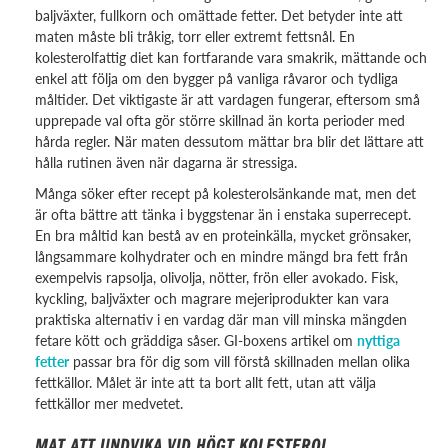
baljväxter, fullkorn och omättade fetter. Det betyder inte att
maten måste bli tråkig, torr eller extremt fettsnål. En
kolesterolfattig diet kan fortfarande vara smakrik, mättande och
enkel att följa om den bygger på vanliga råvaror och tydliga
måltider. Det viktigaste är att vardagen fungerar, eftersom små
upprepade val ofta gör större skillnad än korta perioder med
hårda regler. När maten dessutom mättar bra blir det lättare att
hålla rutinen även när dagarna är stressiga.
Många söker efter recept på kolesterolsänkande mat, men det
är ofta bättre att tänka i byggstenar än i enstaka superrecept.
En bra måltid kan bestå av en proteinkälla, mycket grönsaker,
långsammare kolhydrater och en mindre mängd bra fett från
exempelvis rapsolja, olivolja, nötter, frön eller avokado. Fisk,
kyckling, baljväxter och magrare mejeriprodukter kan vara
praktiska alternativ i en vardag där man vill minska mängden
fetare kött och gräddiga såser. GI-boxens artikel om
nyttiga
fetter
passar bra för dig som vill förstå skillnaden mellan olika
fettkällor. Målet är inte att ta bort allt fett, utan att välja
fettkällor mer medvetet.
MAT ATT UNDVIKA VID HÖGT KOLESTEROL