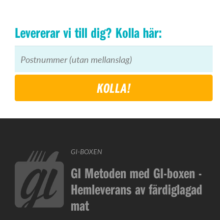
Levererar vi till dig? Kolla här:
KOLLA!
GI-BOXEN
GI Metoden med GI-boxen -
Hemleverans av färdiglagad
mat