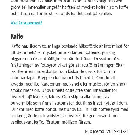
som mest kan likställas med läsk. Tänk på att vanligt te (även
grönt te) innehåller ungefär hälften så mycket koffein som kaffe
och att du därför helst ska undvika det sent på kvällen.
Vad är supermat!
Kaffe
Kaffe har, liksom te, många bevisade hälsofördelar inte minst för
att det innehåller mycket antioxidanter. Koffeinet gör dig
piggare och ökar uthålligheten när du tränar. Dessutom ökar
frisättningen av fettsyror vilket gör att fettförbränningen ökar.
Iskaffe är en underskattad och läskande dryck för varma
sommardagar. Brygg en kanna och fyll med is. Om du vill,
krydda med lite kardemumma, kanel eller muskot för en annan
smakdimension. Undvik helst caffelatte som innehåller för
mycket mjölksocker, laktos. Och skippa alla former av
pulvermjölk som finns i automater, det finns inget nyttigt i dem.
Drinkar med kaffe bör du helt undvika. En Irish coffee fylld med
socker, grädde och whisky har mycket lite gemensamt med
vanligt svart kaffe, förutom möjligen färgen.
Publicerad: 2019-11-21