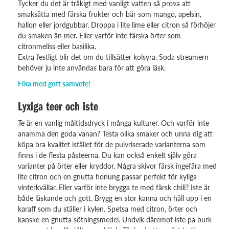
Tycker du det är tråkigt med vanligt vatten så prova att
smaksätta med färska frukter och bär som mango, apelsin,
hallon eller jordgubbar. Droppa i lite lime eller citron så förhöjer
du smaken än mer. Eller varför inte färska örter som
citronmeliss eller basilika.
Extra festligt blir det om du tillsätter kolsyra. Soda streamern
behöver ju inte användas bara för att göra läsk.
Fika med gott samvete!
Lyxiga teer och iste
Te är en vanlig måltidsdryck i många kulturer. Och varför inte
anamma den goda vanan? Testa olika smaker och unna dig att
köpa bra kvalitet istället för de pulvriserade varianterna som
finns i de flesta påsteerna. Du kan också enkelt själv göra
varianter på örter eller kryddor. Några skivor färsk ingefära med
lite citron och en gnutta honung passar perfekt för kyliga
vinterkvällar. Eller varför inte brygga te med färsk chili? Iste är
både läskande och gott. Brygg en stor kanna och häll upp i en
karaff som du ställer i kylen. Spetsa med citron, örter och
kanske en gnutta sötningsmedel. Undvik däremot iste på burk