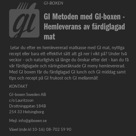
GI-BOXEN
GI Metoden med GI-boxen -
Hemleverans av färdiglagad
mat
Letar du efter en hemlevererad matkasse med GI mat, nyttiga
recept eller bara ett effektivt sätt att gå ner i vikt på? Under två
veckor - och naturligtvis så länge du önskar efter det - kan du få
vår färdiglagade och näringsberäknade GI meny hemlevererad.
Med GI boxen får du färdiglagad GI lunch och GI middag samt
tips och recept på GI frukost och GI mellanmål!
KONTAKT
GI-boxen Sweden AB
c/o Lauritzson
Drottninggatan 184B
254 33 Helsingborg
Mejl:
info@giboxen.se
Växel (mån kl 10-16): 08-702 59 90