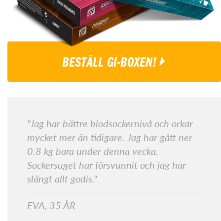
BESTÄLL GI-BOXEN!
"Jag har bättre blodsockernivå och orkar
mycket mer än tidigare. Jag har gått ner
0.8 kg bara under denna vecka.
Sockersuget har försvunnit och jag har
slängt allt godis."
EVA, 35 ÅR