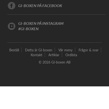
GI-BOXEN PÅ FACEBOOK
GI-BOXEN PÅ INSTAGRAM
#GI-BOXEN
Beställ
Detta är GI-boxen
Vår meny
Frågor & svar
Kontakt
Artiklar
Ordlista
© 2026 GI-boxen AB