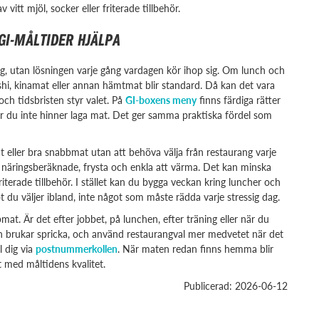
itt mjöl, socker eller friterade tillbehör.
GI-MÅLTIDER HJÄLPA
g, utan lösningen varje gång vardagen kör ihop sig. Om lunch och
ushi, kinamat eller annan hämtmat blir standard. Då kan det vara
ch tidsbristen styr valet. På
GI-boxens meny
finns färdiga rätter
när du inte hinner laga mat. Det ger samma praktiska fördel som
t eller bra snabbmat utan att behöva välja från restaurang varje
äringsberäknade, frysta och enkla att värma. Det kan minska
friterade tillbehör. I stället kan du bygga veckan kring luncher och
du väljer ibland, inte något som måste rädda varje stressig dag.
bmat. Är det efter jobbet, på lunchen, efter träning eller när du
en brukar spricka, och använd restaurangval mer medvetet när det
l dig via
postnummerkollen
. När maten redan finns hemma blir
t med måltidens kvalitet.
Publicerad: 2026-06-12