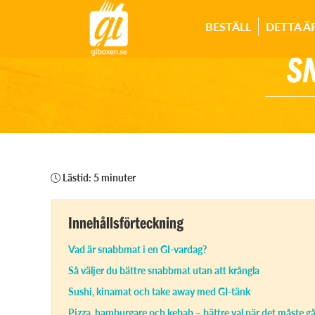
BESTÄLL
DETTA Ä
S
Lästid: 5 minuter
Innehållsförteckning
Vad är snabbmat i en GI-vardag?
Så väljer du bättre snabbmat utan att krångla
Sushi, kinamat och take away med GI-tänk
Pizza, hamburgare och kebab – bättre val när det måste gå