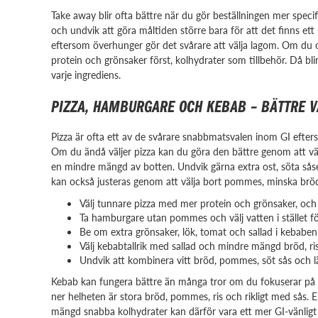
Take away blir ofta bättre när du gör beställningen mer specifik.
och undvik att göra måltiden större bara för att det finns ett
eftersom överhunger gör det svårare att välja lagom. Om du 
protein och grönsaker först, kolhydrater som tillbehör. Då b
varje ingrediens.
PIZZA, HAMBURGARE OCH KEBAB – BÄTTRE V
Pizza är ofta ett av de svårare snabbmatsvalen inom GI efterso
Om du ändå väljer pizza kan du göra den bättre genom att välja 
en mindre mängd av botten. Undvik gärna extra ost, söta sås
kan också justeras genom att välja bort pommes, minska brödet 
Välj tunnare pizza med mer protein och grönsaker, och
Ta hamburgare utan pommes och välj vatten i stället fö
Be om extra grönsaker, lök, tomat och sallad i kebaben
Välj kebabtallrik med sallad och mindre mängd bröd, ri
Undvik att kombinera vitt bröd, pommes, söt sås och l
Kebab kan fungera bättre än många tror om du fokuserar på k
ner helheten är stora bröd, pommes, ris och rikligt med sås. 
mängd snabba kolhydrater kan därför vara ett mer GI-vänligt 