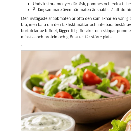
Undvik stora menyer där läsk, pommes och extra tillbeh
Ät långsammare även när maten är snabb, så att du h
Den nyttigaste snabbmaten är ofta den som liknar en vanlig b
bra, men bara om den faktiskt mättar och inte bara består av 
bort delar av brödet, lägger till grönsaker och skippar pommes
minskas och protein och grönsaker får större plats.