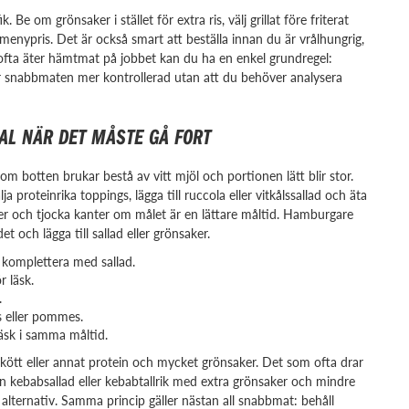
 Be om grönsaker i stället för extra ris, välj grillat före friterat
 menypris. Det är också smart att beställa innan du är vrålhungrig,
ofta äter hämtmat på jobbet kan du ha en enkel grundregel:
lir snabbmaten mer kontrollerad utan att du behöver analysera
AL NÄR DET MÅSTE GÅ FORT
m botten brukar bestå av vitt mjöl och portionen lätt blir stor.
proteinrika toppings, lägga till ruccola eller vitkålssallad och äta
er och tjocka kanter om målet är en lättare måltid. Hamburgare
och lägga till sallad eller grönsaker.
 komplettera med sallad.
r läsk.
.
s eller pommes.
äsk i samma måltid.
ött eller annat protein och mycket grönsaker. Det som ofta drar
En kebabsallad eller kebabtallrik med extra grönsaker och mindre
alternativ. Samma princip gäller nästan all snabbmat: behåll