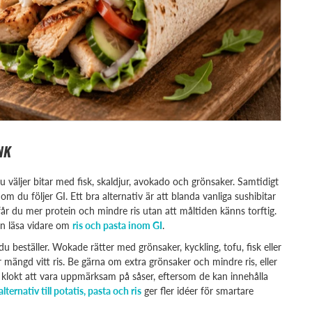
NK
 väljer bitar med fisk, skaldjur, avokado och grönsaker. Samtidigt
l om du följer GI. Ett bra alternativ är att blanda vanliga sushibitar
r du mer protein och mindre ris utan att måltiden känns torftig.
an läsa vidare om
ris och pasta inom GI
.
beställer. Wokade rätter med grönsaker, kyckling, tofu, fisk eller
r mängd vitt ris. Be gärna om extra grönsaker och mindre ris, eller
så klokt att vara uppmärksam på såser, eftersom de kan innehålla
alternativ till potatis, pasta och ris
ger fler idéer för smartare