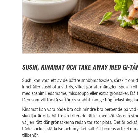
SUSHI, KINAMAT OCH TAKE AWAY MED GI-TÄ
Sushi kan vara ett av de bättre snabbmatsvalen, särskilt om du
innehåller sushi ofta vitt ris, vilket gör att mängden spelar rol
med sashimi, edamame, misosoppa eller extra grönsaker. Då få
Den som vill förstå varför ris snabbt kan ge hög belastning k
Kinamat kan vara både bra och mindre bra beroende på vad du 
skaldjur är ofta bättre än friterade rätter med söt sås och sto
välj en rätt där grönsakerna redan tar stor plats. Det är ock
både socker, stärkelse och mycket salt. GI-boxens artikel om
tillbehör.