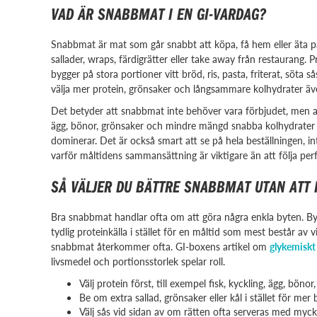
VAD ÄR SNABBMAT I EN GI-VARDAG?
Snabbmat är mat som går snabbt att köpa, få hem eller äta på
sallader, wraps, färdigrätter eller take away från restaurang. 
bygger på stora portioner vitt bröd, ris, pasta, friterat, söt
välja mer protein, grönsaker och långsammare kolhydrater ä
Det betyder att snabbmat inte behöver vara förbjudet, men at
ägg, bönor, grönsaker och mindre mängd snabba kolhydrater f
dominerar. Det är också smart att se på hela beställningen, i
varför måltidens sammansättning är viktigare än att följa perf
SÅ VÄLJER DU BÄTTRE SNABBMAT UTAN ATT
Bra snabbmat handlar ofta om att göra några enkla byten. By
tydlig proteinkälla i stället för en måltid som mest består av 
snabbmat återkommer ofta. GI-boxens artikel om
glykemiskt
livsmedel och portionsstorlek spelar roll.
Välj protein först, till exempel fisk, kyckling, ägg, bönor,
Be om extra sallad, grönsaker eller kål i stället för mer
Välj sås vid sidan av om rätten ofta serveras med mycket