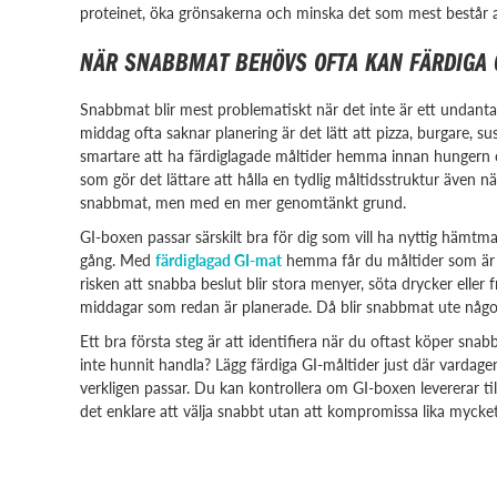
proteinet, öka grönsakerna och minska det som mest består av v
NÄR SNABBMAT BEHÖVS OFTA KAN FÄRDIGA 
Snabbmat blir mest problematiskt när det inte är ett undanta
middag ofta saknar planering är det lätt att pizza, burgare, s
smartare att ha färdiglagade måltider hemma innan hungern o
som gör det lättare att hålla en tydlig måltidsstruktur även 
snabbmat, men med en mer genomtänkt grund.
GI-boxen passar särskilt bra för dig som vill ha nyttig hämtma
gång. Med
färdiglagad GI-mat
hemma får du måltider som är n
risken att snabba beslut blir stora menyer, söta drycker eller 
middagar som redan är planerade. Då blir snabbmat ute något 
Ett bra första steg är att identifiera när du oftast köper snab
inte hunnit handla? Lägg färdiga GI-måltider just där vardag
verkligen passar. Du kan kontrollera om GI-boxen levererar til
det enklare att välja snabbt utan att kompromissa lika mycke