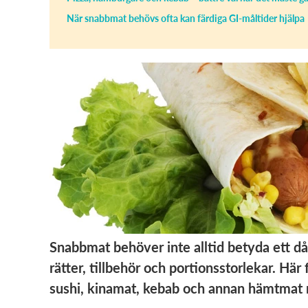
När snabbmat behövs ofta kan färdiga GI-måltider hjälpa
Snabbmat behöver inte alltid betyda ett dål
rätter, tillbehör och portionsstorlekar. Här
sushi, kinamat, kebab och annan hämtmat 