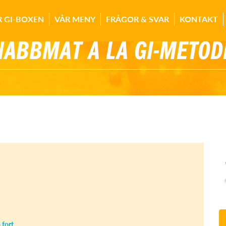
R GI-BOXEN
VÅR MENY
FRÅGOR & SVAR
KONTAKT
NABBMAT À LA GI-METOD
 fort