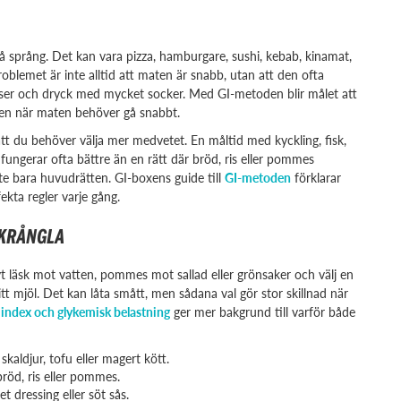
 språng. Det kan vara pizza, hamburgare, sushi, kebab, kinamat,
Problemet är inte alltid att maten är snabb, utan att den ofta
a såser och dryck med mycket socker. Med GI-metoden blir målet att
ven när maten behöver gå snabbt.
t du behöver välja mer medvetet. En måltid med kyckling, fisk,
ungerar ofta bättre än en rätt där bröd, ris eller pommes
nte bara huvudrätten. GI-boxens guide till
GI-metoden
förklarar
ekta regler varje gång.
 KRÅNGLA
t läsk mot vatten, pommes mot sallad eller grönsaker och välj en
vitt mjöl. Det kan låta smått, men sådana val gör stor skillnad när
 index och glykemisk belastning
ger mer bakgrund till varför både
 skaldjur, tofu eller magert kött.
 bröd, ris eller pommes.
 dressing eller söt sås.