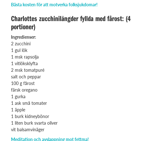
Bästa kosten för att motverka folksjukdomar!
Charlottes zucchinilängder fyllda med fårost: (4
portioner)
Ingredienser:
2 zucchini
1 gul lök
1 msk rapsolja
1 vitlöksklyfta
2 msk tomatpuré
salt och peppar
100 g fårost
färsk oregano
1 gurka
1 ask små tomater
1 äpple
1 burk kidneybönor
1 liten burk svarta oliver
vit balsamvinäger
Meditation och avslappning mot fettma!