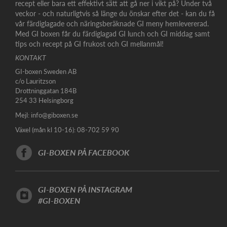
recept eller bara ett effektivt sätt att gå ner i vikt på? Under två
veckor - och naturligtvis så länge du önskar efter det - kan du få
vår färdiglagade och näringsberäknade GI meny hemlevererad.
Med GI boxen får du färdiglagad GI lunch och GI middag samt
tips och recept på GI frukost och GI mellanmål!
KONTAKT
GI-boxen Sweden AB
c/o Lauritzson
Drottninggatan 184B
254 33 Helsingborg
Mejl:
info@giboxen.se
Växel (mån kl 10-16): 08-702 59 90
GI-BOXEN PÅ FACEBOOK
GI-BOXEN PÅ INSTAGRAM
#GI-BOXEN