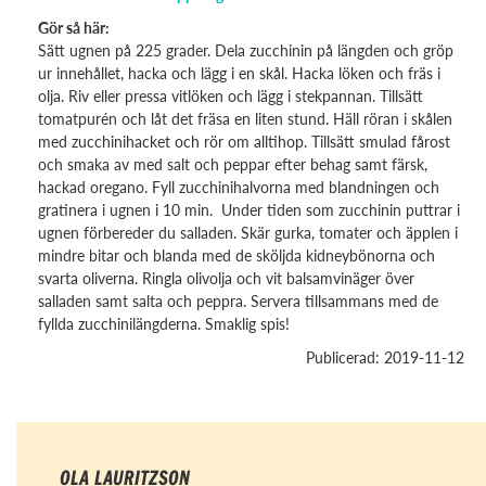
Gör så här:
Sätt ugnen på 225 grader. Dela zucchinin på längden och gröp
ur innehållet, hacka och lägg i en skål. Hacka löken och fräs i
olja. Riv eller pressa vitlöken och lägg i stekpannan. Tillsätt
tomatpurén och låt det fräsa en liten stund. Häll röran i skålen
med zucchinihacket och rör om alltihop. Tillsätt smulad fårost
och smaka av med salt och peppar efter behag samt färsk,
hackad oregano. Fyll zucchinihalvorna med blandningen och
gratinera i ugnen i 10 min. Under tiden som zucchinin puttrar i
ugnen förbereder du salladen. Skär gurka, tomater och äpplen i
mindre bitar och blanda med de sköljda kidneybönorna och
svarta oliverna. Ringla olivolja och vit balsamvinäger över
salladen samt salta och peppra. Servera tillsammans med de
fyllda zucchinilängderna. Smaklig spis!
Publicerad: 2019-11-12
OLA LAURITZSON